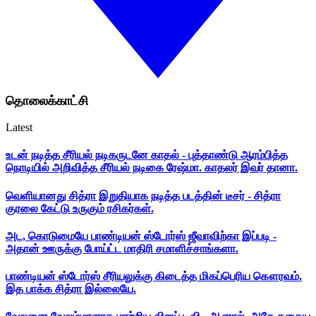
தொலைக்காட்சி
Latest
உடன் நடித்த சீரியல் நடிகருடனே காதல் - புத்தாண்டு ஆரம்பித்த
நொடியில் அறிவித்த சீரியல் நடிகை ரேஷ்மா. காதலர் இவர் தானா.
வெளியானது சித்ரா இறுதியாக நடித்த படத்தின் டீசர் - சித்ரா
குரலை கேட்டு உருகும் ரசிகர்கள்.
அட, கொடுமையே பாண்டியன் ஸ்டோர்ஸ் ஜீவாவிற்கா இப்படி -
அதான் ஊருக்கு போய்ட்ட மாதிரி சமாளிச்சாங்களா.
பாண்டியன் ஸ்டோர்ஸ் சீரியலுக்கு கிடைத்த மிகப்பெரிய கௌரவம்.
இத பாக்க சித்ரா இல்லையே.