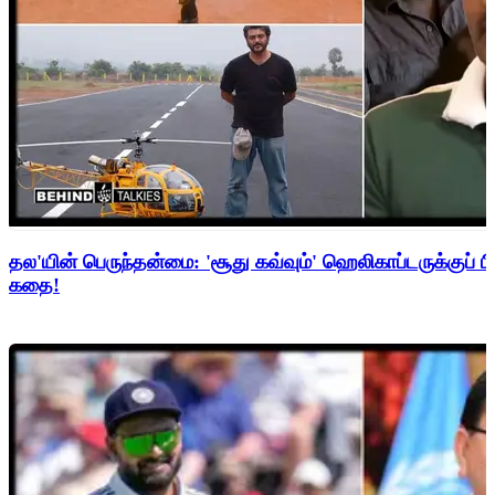
தல'யின் பெருந்தன்மை: 'சூது கவ்வும்' ஹெலிகாப்டருக்குப் ப
கதை!