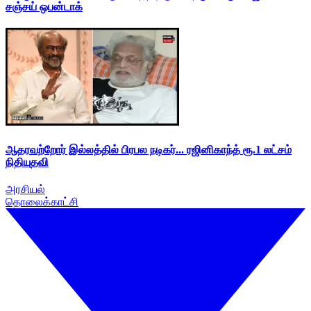
சஞ்சய் ஒபன்டாக்
ஆதரவற்றோர் இல்லத்தில் பிரபல நடிகர்... ரஜினிகாந்த் ரூ.1 லட்சம்
நிதியுதவி
அரசியல்
தொலைக்காட்சி