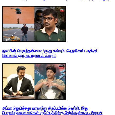
தல'யின் பெருந்தன்மை: 'சூது கவ்வும்' ஹெலிகாப்டருக்குப்
பின்னால் ஒரு சுவாரஸ்யக் கதை!
அப்பா ஜெயிச்சது வரலாற்று சிறப்புமிக்க வெற்றி. இது
பொறுப்புகளை எங்கள் குடும்பத்திற்கு சேர்த்துள்ளது - ஜேசன்