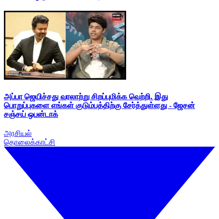
அப்பா ஜெயிச்சது வரலாற்று சிறப்புமிக்க வெற்றி. இது
பொறுப்புகளை எங்கள் குடும்பத்திற்கு சேர்த்துள்ளது - ஜேசன்
சஞ்சய் ஒபன்டாக்
அரசியல்
தொலைக்காட்சி