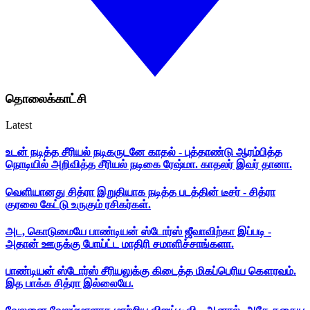
தொலைக்காட்சி
Latest
உடன் நடித்த சீரியல் நடிகருடனே காதல் - புத்தாண்டு ஆரம்பித்த
நொடியில் அறிவித்த சீரியல் நடிகை ரேஷ்மா. காதலர் இவர் தானா.
வெளியானது சித்ரா இறுதியாக நடித்த படத்தின் டீசர் - சித்ரா
குரலை கேட்டு உருகும் ரசிகர்கள்.
அட, கொடுமையே பாண்டியன் ஸ்டோர்ஸ் ஜீவாவிற்கா இப்படி -
அதான் ஊருக்கு போய்ட்ட மாதிரி சமாளிச்சாங்களா.
பாண்டியன் ஸ்டோர்ஸ் சீரியலுக்கு கிடைத்த மிகப்பெரிய கௌரவம்.
இத பாக்க சித்ரா இல்லையே.