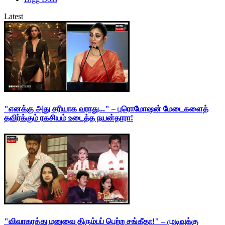
Latest
"எனக்கு அது சரியாக வராது..." – புரொமோஷன் மேடைகளைத்
தவிர்க்கும் ரகசியம் உடைத்த நயன்தாரா!
"விவாகரத்து மனுவை திரும்பப் பெற்ற சங்கீதா!" – முடிவுக்கு