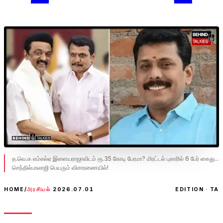
த.வெ.க எம்எல்ஏ இளையராஜாவிடம் ரூ.35 கோடி பேரமா? மிரட்டல் புகாரில் 6 பேர் கைது...
செந்தில்பாலாஜி பெயரும் விசாரணையில்!
HOME
/
அரசியல்
2026.07.01
EDITION · TA