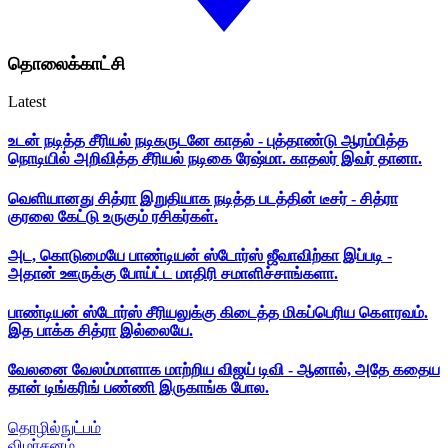
தொலைக்காட்சி
Latest
உடன் நடித்த சீரியல் நடிகருடனே காதல் - புத்தாண்டு ஆரம்பித்த
நொடியில் அறிவித்த சீரியல் நடிகை ரேஷ்மா. காதலர் இவர் தானா.
வெளியானது சித்ரா இறுதியாக நடித்த படத்தின் டீசர் - சித்ரா
குரலை கேட்டு உருகும் ரசிகர்கள்.
அட, கொடுமையே பாண்டியன் ஸ்டோர்ஸ் ஜீவாவிற்கா இப்படி -
அதான் ஊருக்கு போய்ட்ட மாதிரி சமாளிச்சாங்களா.
பாண்டியன் ஸ்டோர்ஸ் சீரியலுக்கு கிடைத்த மிகப்பெரிய கௌரவம்.
இத பாக்க சித்ரா இல்லையே.
வேலனை வேலம்மாளாக மாற்றிய விஜய் டிவி - ஆனால், அதே கதைய
தான் டிங்கரிங் பண்ணி இருகாங்க போல.
தொழில்நுட்பம்
விமர்சனம்