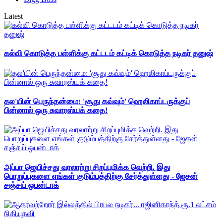
Latest
கல்வி கொடுத்த பள்ளிக்கு கட்டடம் கட்டிக் கொடுத்த நடிகர் தனுஷ்
தல'யின் பெருந்தன்மை: 'சூது கவ்வும்' ஹெலிகாப்டருக்குப்
பின்னால் ஒரு சுவாரஸ்யக் கதை!
அப்பா ஜெயிச்சது வரலாற்று சிறப்புமிக்க வெற்றி. இது
பொறுப்புகளை எங்கள் குடும்பத்திற்கு சேர்த்துள்ளது - ஜேசன்
சஞ்சய் ஒபன்டாக்