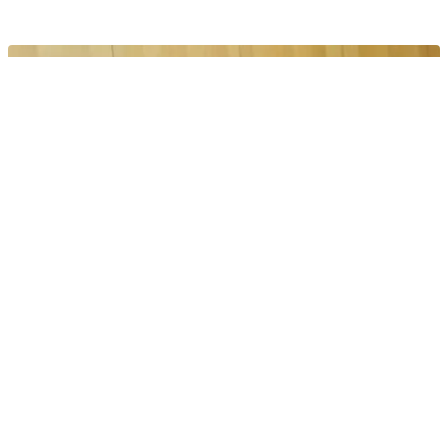
சபாநாயகருக்கு எதிராக வாக்களிக்க ரூ.35 கோடி
பேரமா?
கிருஷ்ணகிரி மாவட்டம் ஊத்தங்கரை தொகுதி த.வெ.க எம்எல்ஏ