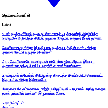
தொலைக்காட்சி
Latest
உடன் நடித்த சீரியல் நடிகருடனே காதல் - புத்தாண்டு ஆரம்பித்த
நொடியில் அறிவித்த சீரியல் நடிகை ரேஷ்மா. காதலர் இவர் தானா.
வெளியானது சித்ரா இறுதியாக நடித்த படத்தின் டீசர் - சித்ரா
குரலை கேட்டு உருகும் ரசிகர்கள்.
அட, கொடுமையே பாண்டியன் ஸ்டோர்ஸ் ஜீவாவிற்கா இப்படி -
அதான் ஊருக்கு போய்ட்ட மாதிரி சமாளிச்சாங்களா.
பாண்டியன் ஸ்டோர்ஸ் சீரியலுக்கு கிடைத்த மிகப்பெரிய கௌரவம்.
இத பாக்க சித்ரா இல்லையே.
வேலனை வேலம்மாளாக மாற்றிய விஜய் டிவி - ஆனால், அதே கதைய
தான் டிங்கரிங் பண்ணி இருகாங்க போல.
தொழில்நுட்பம்
விமர்சனம்