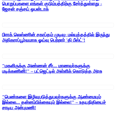
பொறுப்புகளை எங்கள் குடும்பத்திற்கு சேர்த்துள்ளது -
ஜேசன் சஞ்சய் ஒபன்டாக்
பிராக் லெஸ்னரின் சகாப்தம் முடிவு: மல்யுத்தத்தில் இருந்து
அதிகாரப்பூர்வமாக ஓய்வு பெற்றார் 'தி பீஸ்ட்'!
"மகளிருக்கு அண்ணன் சீர்... மாணவர்களுக்கு
மடிக்கணினி!" – பட்ஜெட்டில் அள்ளிக் கொடுத்த அரசு
"பெண்களை இழிவுபடுத்துபவர்களுக்கு ஆண்மையும்
இல்லை... தன்னம்பிக்கையும் இல்லை!" – உதயநிதியைச்
சாடிய அன்புமணி!