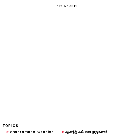
TOPICS
#
anant ambani wedding
#
ஆனந்த் அம்பானி திருமணம்