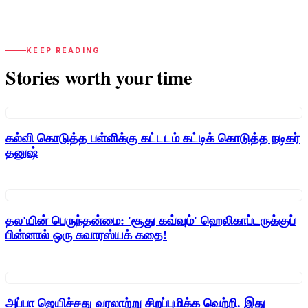
KEEP READING
Stories worth your time
கல்வி கொடுத்த பள்ளிக்கு கட்டடம் கட்டிக் கொடுத்த நடிகர்
தனுஷ்
தல'யின் பெருந்தன்மை: 'சூது கவ்வும்' ஹெலிகாப்டருக்குப்
பின்னால் ஒரு சுவாரஸ்யக் கதை!
அப்பா ஜெயிச்சது வரலாற்று சிறப்புமிக்க வெற்றி. இது