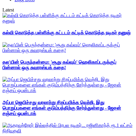
Latest
கல்வி கொடுத்த பள்ளிக்கு கட்டடம் கட்டிக் கொடுத்த நடிகர் தனுஷ்
தல'யின் பெருந்தன்மை: 'சூது கவ்வும்' ஹெலிகாப்டருக்குப்
பின்னால் ஒரு சுவாரஸ்யக் கதை!
அப்பா ஜெயிச்சது வரலாற்று சிறப்புமிக்க வெற்றி. இது
பொறுப்புகளை எங்கள் குடும்பத்திற்கு சேர்த்துள்ளது - ஜேசன்
சஞ்சய் ஒபன்டாக்