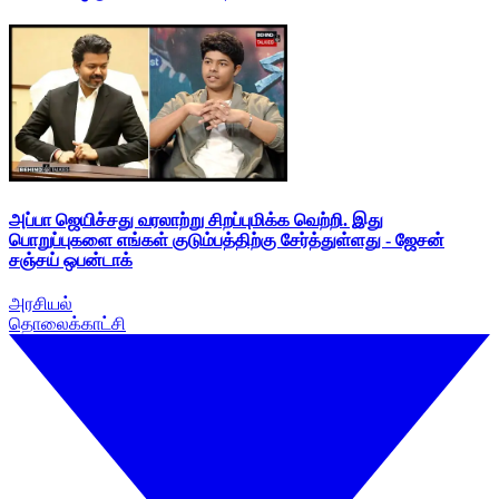
அப்பா ஜெயிச்சது வரலாற்று சிறப்புமிக்க வெற்றி. இது
பொறுப்புகளை எங்கள் குடும்பத்திற்கு சேர்த்துள்ளது - ஜேசன்
சஞ்சய் ஒபன்டாக்
அரசியல்
தொலைக்காட்சி