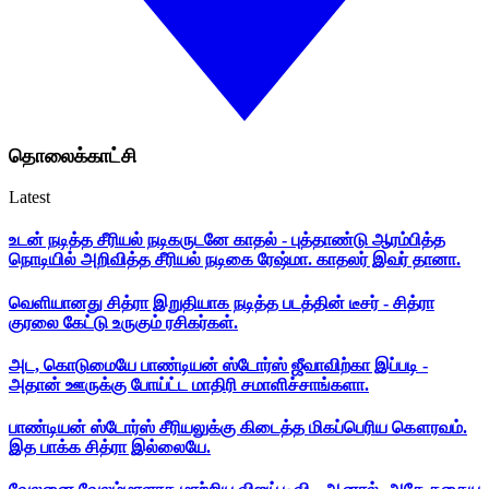
தொலைக்காட்சி
Latest
உடன் நடித்த சீரியல் நடிகருடனே காதல் - புத்தாண்டு ஆரம்பித்த
நொடியில் அறிவித்த சீரியல் நடிகை ரேஷ்மா. காதலர் இவர் தானா.
வெளியானது சித்ரா இறுதியாக நடித்த படத்தின் டீசர் - சித்ரா
குரலை கேட்டு உருகும் ரசிகர்கள்.
அட, கொடுமையே பாண்டியன் ஸ்டோர்ஸ் ஜீவாவிற்கா இப்படி -
அதான் ஊருக்கு போய்ட்ட மாதிரி சமாளிச்சாங்களா.
பாண்டியன் ஸ்டோர்ஸ் சீரியலுக்கு கிடைத்த மிகப்பெரிய கௌரவம்.
இத பாக்க சித்ரா இல்லையே.