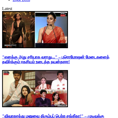
Latest
"எனக்கு அது சரியாக வராது..." – புரொமோஷன் மேடைகளைத்
தவிர்க்கும் ரகசியம் உடைத்த நயன்தாரா!
"விவாகரத்து மனுவை திரும்பப் பெற்ற சங்கீதா!" – முடிவுக்கு