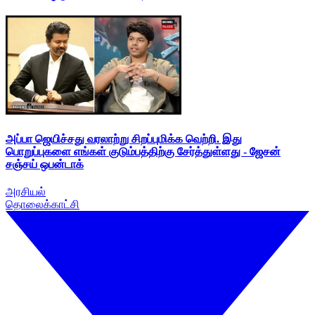
அப்பா ஜெயிச்சது வரலாற்று சிறப்புமிக்க வெற்றி. இது
பொறுப்புகளை எங்கள் குடும்பத்திற்கு சேர்த்துள்ளது - ஜேசன்
சஞ்சய் ஒபன்டாக்
அரசியல்
தொலைக்காட்சி