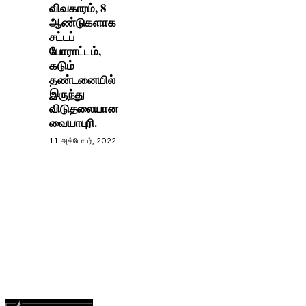
விவகாரம், 8
ஆண்டுகளாக
சட்டப்
போராட்டம்,
கடும்
தண்டனையில்
இருந்து
விடுதலையான
வையாபுரி.
11 அக்டோபர், 2022