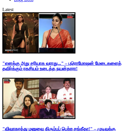
Latest
"எனக்கு அது சரியாக வராது..." – புரொமோஷன் மேடைகளைத்
தவிர்க்கும் ரகசியம் உடைத்த நயன்தாரா!
"விவாகரத்து மனுவை திரும்பப் பெற்ற சங்கீதா!" – முடிவுக்கு