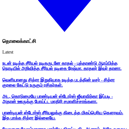
தொலைக்காட்சி
Latest
உடன் நடித்த சீரியல் நடிகருடனே காதல் - புத்தாண்டு ஆரம்பித்த
நொடியில் அறிவித்த சீரியல் நடிகை ரேஷ்மா. காதலர் இவர் தானா.
வெளியானது சித்ரா இறுதியாக நடித்த படத்தின் டீசர் - சித்ரா
குரலை கேட்டு உருகும் ரசிகர்கள்.
அட, கொடுமையே பாண்டியன் ஸ்டோர்ஸ் ஜீவாவிற்கா இப்படி -
அதான் ஊருக்கு போய்ட்ட மாதிரி சமாளிச்சாங்களா.
பாண்டியன் ஸ்டோர்ஸ் சீரியலுக்கு கிடைத்த மிகப்பெரிய கௌரவம்.
இத பாக்க சித்ரா இல்லையே.