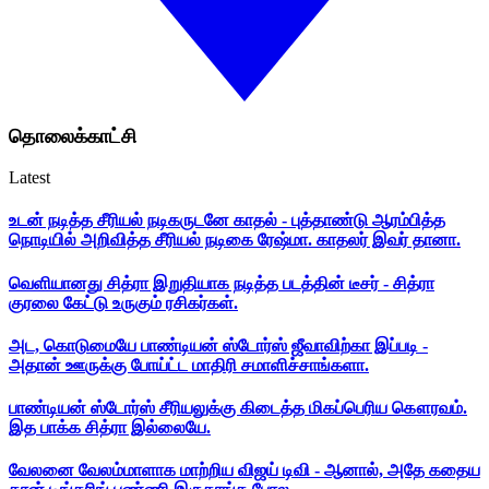
தொலைக்காட்சி
Latest
உடன் நடித்த சீரியல் நடிகருடனே காதல் - புத்தாண்டு ஆரம்பித்த
நொடியில் அறிவித்த சீரியல் நடிகை ரேஷ்மா. காதலர் இவர் தானா.
வெளியானது சித்ரா இறுதியாக நடித்த படத்தின் டீசர் - சித்ரா
குரலை கேட்டு உருகும் ரசிகர்கள்.
அட, கொடுமையே பாண்டியன் ஸ்டோர்ஸ் ஜீவாவிற்கா இப்படி -
அதான் ஊருக்கு போய்ட்ட மாதிரி சமாளிச்சாங்களா.
பாண்டியன் ஸ்டோர்ஸ் சீரியலுக்கு கிடைத்த மிகப்பெரிய கௌரவம்.
இத பாக்க சித்ரா இல்லையே.
வேலனை வேலம்மாளாக மாற்றிய விஜய் டிவி - ஆனால், அதே கதைய