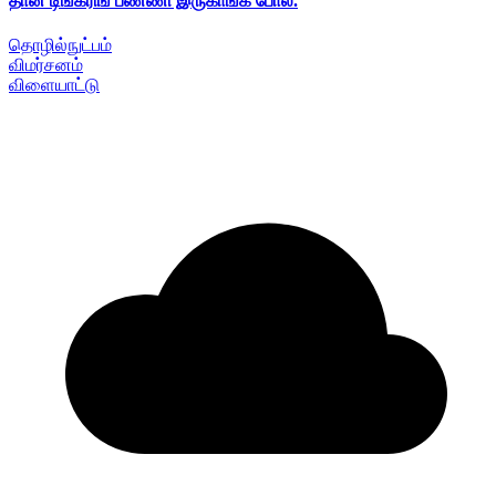
தான் டிங்கரிங் பண்ணி இருகாங்க போல.
தொழில்நுட்பம்
விமர்சனம்
விளையாட்டு