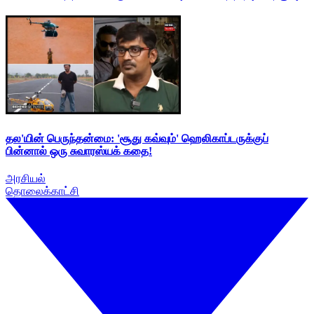
தல'யின் பெருந்தன்மை: 'சூது கவ்வும்' ஹெலிகாப்டருக்குப்
பின்னால் ஒரு சுவாரஸ்யக் கதை!
அரசியல்
தொலைக்காட்சி