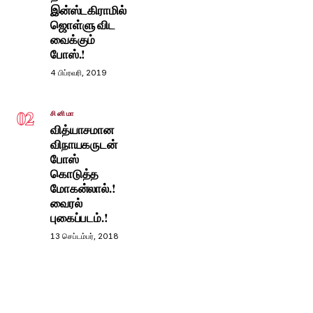
இன்ஸ்டகிராமில்
ஜொள்ளு விட
வைக்கும்
போஸ்.!
4 பிப்ரவரி, 2019
02
சினிமா
வித்யாசமான
விநாயகருடன்
போஸ்
கொடுத்த
மோகன்லால்.!
வைரல்
புகைப்படம்.!
13 செப்டம்பர், 2018