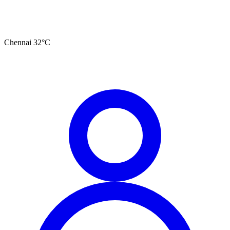
Chennai
32
°C
தமிழ்