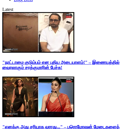
Latest
"நாட்டாமை குடும்பம் என புதிய அடையாளம்!" – இணையத்தில்
வைரலாகும் சரத்குமாரின் பேச்சு!
"எனக்கு அது சரியாக வராது..." – புரொமோஷன் மேடைகளைத்