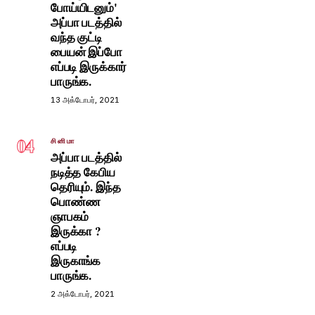
போய்யிடனும்'
அப்பா படத்தில்
வந்த குட்டி
பையன் இப்போ
எப்படி இருக்கார்
பாருங்க.
13 அக்டோபர், 2021
04
சினிமா
அப்பா படத்தில்
நடித்த கேபிய
தெரியும். இந்த
பொண்ண
ஞாபகம்
இருக்கா ?
எப்படி
இருகாங்க
பாருங்க.
2 அக்டோபர், 2021