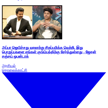
அப்பா ஜெயிச்சது வரலாற்று சிறப்புமிக்க வெற்றி. இது
பொறுப்புகளை எங்கள் குடும்பத்திற்கு சேர்த்துள்ளது - ஜேசன்
சஞ்சய் ஒபன்டாக்
அரசியல்
தொலைக்காட்சி