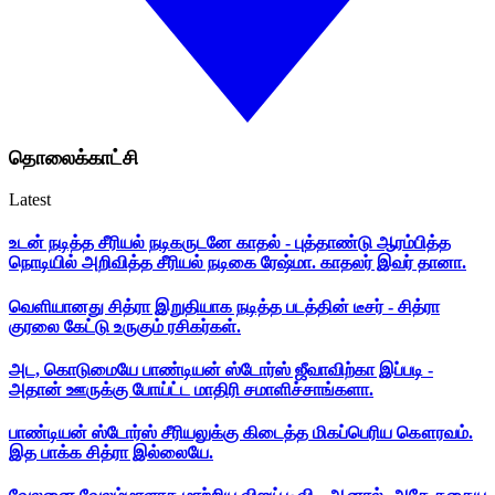
தொலைக்காட்சி
Latest
உடன் நடித்த சீரியல் நடிகருடனே காதல் - புத்தாண்டு ஆரம்பித்த
நொடியில் அறிவித்த சீரியல் நடிகை ரேஷ்மா. காதலர் இவர் தானா.
வெளியானது சித்ரா இறுதியாக நடித்த படத்தின் டீசர் - சித்ரா
குரலை கேட்டு உருகும் ரசிகர்கள்.
அட, கொடுமையே பாண்டியன் ஸ்டோர்ஸ் ஜீவாவிற்கா இப்படி -
அதான் ஊருக்கு போய்ட்ட மாதிரி சமாளிச்சாங்களா.
பாண்டியன் ஸ்டோர்ஸ் சீரியலுக்கு கிடைத்த மிகப்பெரிய கௌரவம்.
இத பாக்க சித்ரா இல்லையே.