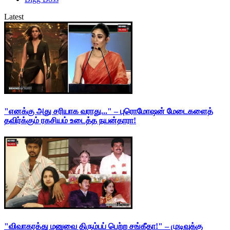
Latest
"எனக்கு அது சரியாக வராது..." – புரொமோஷன் மேடைகளைத்
தவிர்க்கும் ரகசியம் உடைத்த நயன்தாரா!
"விவாகரத்து மனுவை திரும்பப் பெற்ற சங்கீதா!" – முடிவுக்கு