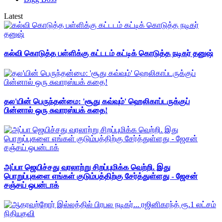
Latest
கல்வி கொடுத்த பள்ளிக்கு கட்டடம் கட்டிக் கொடுத்த நடிகர் தனுஷ்
தல'யின் பெருந்தன்மை: 'சூது கவ்வும்' ஹெலிகாப்டருக்குப்
பின்னால் ஒரு சுவாரஸ்யக் கதை!
அப்பா ஜெயிச்சது வரலாற்று சிறப்புமிக்க வெற்றி. இது
பொறுப்புகளை எங்கள் குடும்பத்திற்கு சேர்த்துள்ளது - ஜேசன்
சஞ்சய் ஒபன்டாக்