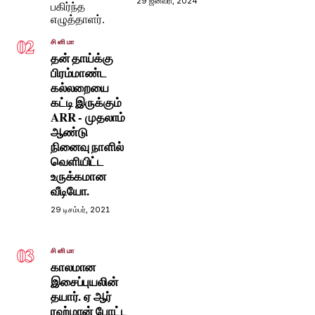
29 ஜனவரி, 2024
02
சினிமா
தன் தாய்க்கு
பிரம்மாண்ட
கல்லறையை
கட்டி இருக்கும்
ARR - முதலாம்
ஆண்டு
நினைவு நாளில்
வெளியிட்ட
உருக்கமான
வீடியோ.
29 டிசம்பர், 2021
03
சினிமா
காலமான
இசைப்புயலின்
தயார். ஏ ஆர்
ரஹ்மான் போட்ட