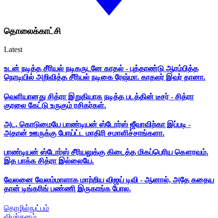
தொலைக்காட்சி
Latest
உடன் நடித்த சீரியல் நடிகருடனே காதல் - புத்தாண்டு ஆரம்பித்த
நொடியில் அறிவித்த சீரியல் நடிகை ரேஷ்மா. காதலர் இவர் தானா.
வெளியானது சித்ரா இறுதியாக நடித்த படத்தின் டீசர் - சித்ரா
குரலை கேட்டு உருகும் ரசிகர்கள்.
அட, கொடுமையே பாண்டியன் ஸ்டோர்ஸ் ஜீவாவிற்கா இப்படி -
அதான் ஊருக்கு போய்ட்ட மாதிரி சமாளிச்சாங்களா.
பாண்டியன் ஸ்டோர்ஸ் சீரியலுக்கு கிடைத்த மிகப்பெரிய கௌரவம்.
இத பாக்க சித்ரா இல்லையே.
வேலனை வேலம்மாளாக மாற்றிய விஜய் டிவி - ஆனால், அதே கதைய
தான் டிங்கரிங் பண்ணி இருகாங்க போல.
தொழில்நுட்பம்
விமர்சனம்