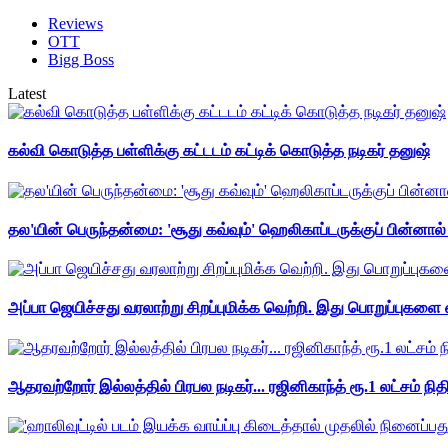
Reviews
OTT
Bigg Boss
Latest
கல்வி கொடுத்த பள்ளிக்கு கட்டடம் கட்டிக் கொடுத்த நடிகர் தனுஷ்
தல'யின் பெருந்தன்மை: 'சூது கவ்வும்' ஹெலிகாப்டருக்குப் பின்னால
அப்பா ஜெயிச்சது வரலாற்று சிறப்புமிக்க வெற்றி. இது பொறுப்புகளை எ
ஆதரவற்றோர் இல்லத்தில் பிரபல நடிகர்... ரஜினிகாந்த் ரூ.1 லட்சம் நித