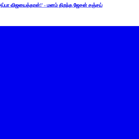
 அப்பா விஜயைத்தான்!' - மனம் திறந்த ஜேசன் சஞ்சய்