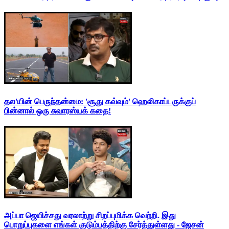
தல'யின் பெருந்தன்மை: 'சூது கவ்வும்' ஹெலிகாப்டருக்குப்
பின்னால் ஒரு சுவாரஸ்யக் கதை!
அப்பா ஜெயிச்சது வரலாற்று சிறப்புமிக்க வெற்றி. இது
பொறுப்புகளை எங்கள் குடும்பத்திற்கு சேர்த்துள்ளது - ஜேசன்