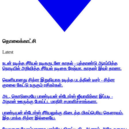
தொலைக்காட்சி
Latest
உடன் நடித்த சீரியல் நடிகருடனே காதல் - புத்தாண்டு ஆரம்பித்த
நொடியில் அறிவித்த சீரியல் நடிகை ரேஷ்மா. காதலர் இவர் தானா.
வெளியானது சித்ரா இறுதியாக நடித்த படத்தின் டீசர் - சித்ரா
குரலை கேட்டு உருகும் ரசிகர்கள்.
அட, கொடுமையே பாண்டியன் ஸ்டோர்ஸ் ஜீவாவிற்கா இப்படி -
அதான் ஊருக்கு போய்ட்ட மாதிரி சமாளிச்சாங்களா.
பாண்டியன் ஸ்டோர்ஸ் சீரியலுக்கு கிடைத்த மிகப்பெரிய கௌரவம்.
இத பாக்க சித்ரா இல்லையே.