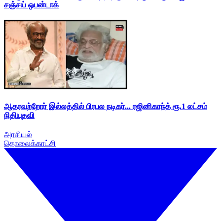
சஞ்சய் ஒபன்டாக்
ஆதரவற்றோர் இல்லத்தில் பிரபல நடிகர்... ரஜினிகாந்த் ரூ.1 லட்சம்
நிதியுதவி
அரசியல்
தொலைக்காட்சி