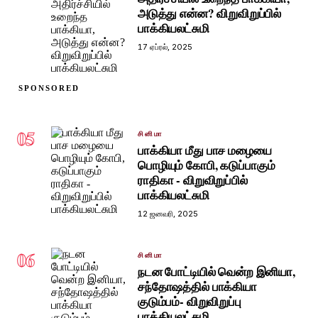
அடுத்து என்ன? விறுவிறுப்பில்
பாக்கியலட்சுமி
17 ஏப்ரல், 2025
SPONSORED
05
சினிமா
பாக்கியா மீது பாச மழையை
பொழியும் கோபி, கடுப்பாகும்
ராதிகா - விறுவிறுப்பில்
பாக்கியலட்சுமி
12 ஜனவரி, 2025
06
சினிமா
நடன போட்டியில் வென்ற இனியா,
சந்தோஷத்தில் பாக்கியா
குடும்பம்- விறுவிறுப்பு
பாக்கியலட்சுமி