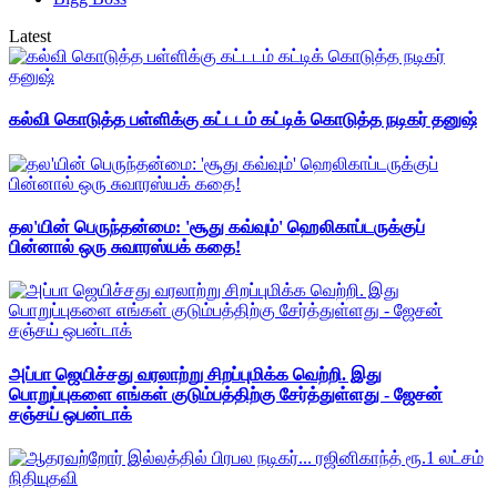
Latest
கல்வி கொடுத்த பள்ளிக்கு கட்டடம் கட்டிக் கொடுத்த நடிகர் தனுஷ்
தல'யின் பெருந்தன்மை: 'சூது கவ்வும்' ஹெலிகாப்டருக்குப்
பின்னால் ஒரு சுவாரஸ்யக் கதை!
அப்பா ஜெயிச்சது வரலாற்று சிறப்புமிக்க வெற்றி. இது
பொறுப்புகளை எங்கள் குடும்பத்திற்கு சேர்த்துள்ளது - ஜேசன்
சஞ்சய் ஒபன்டாக்