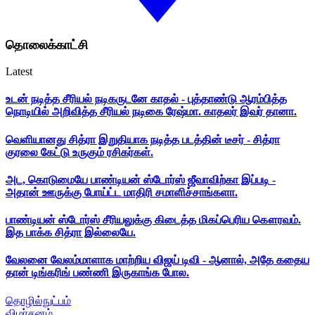
தொலைக்காட்சி
Latest
உடன் நடித்த சீரியல் நடிகருடனே காதல் - புத்தாண்டு ஆரம்பித்த
நொடியில் அறிவித்த சீரியல் நடிகை ரேஷ்மா. காதலர் இவர் தானா.
வெளியானது சித்ரா இறுதியாக நடித்த படத்தின் டீசர் - சித்ரா
குரலை கேட்டு உருகும் ரசிகர்கள்.
அட, கொடுமையே பாண்டியன் ஸ்டோர்ஸ் ஜீவாவிற்கா இப்படி -
அதான் ஊருக்கு போய்ட்ட மாதிரி சமாளிச்சாங்களா.
பாண்டியன் ஸ்டோர்ஸ் சீரியலுக்கு கிடைத்த மிகப்பெரிய கௌரவம்.
இத பாக்க சித்ரா இல்லையே.
வேலனை வேலம்மாளாக மாற்றிய விஜய் டிவி - ஆனால், அதே கதைய
தான் டிங்கரிங் பண்ணி இருகாங்க போல.
தொழில்நுட்பம்
விமர்சனம்