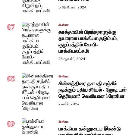
8 அக்டோபர், 2024
07
சினிமா
தாத்தாவின் பிறந்தநாளுக்கு
தயாரான பாக்கியா குடும்பம்,
குழப்பத்தில் கோபி-
பாக்கியலட்சுமி
23 ஆகஸ்ட், 2024
08
சினிமா
சின்னத்திரை தளபதி சஞ்சீவ்
நடிக்கும் புதிய சீரியல் - ஜோடி யார்
தெரியுமா? வெளியான ப்ரோமோ
2 மார்ச், 2024
09
சினிமா
பாக்கியா தன்னுடைய இரண்டு
மகன்களின் வாழ்க்கையை