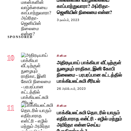
காப்பாற்றுவாரா? அம்ரிதா-
ஜெனியின் நிலைமை என்ன?
3 நவம்பர், 2023
SPONSORED
10
சினிமா
அதிரடியாய் பாக்கியா வீட்டிற்குள்
நுழையும் ராதிகா, இனி கோபி
நிலைமை - பரபரப்பான கட்டத்தில்
பாக்கியலட்சுமி சீரியல்
26 அக்டோபர், 2023
11
சினிமா
பாக்கியலட்சுமி தொடரில் யாரும்
எதிர்பாராத என்ட்ரி - எழில் மற்றும்
அமிர்தா என்ன செய்ய
போகிறார்கள் ?