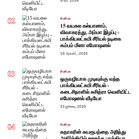
9 மே, 2026
02
சினிமா
15 வயசுல கல்யாணம்,
விவாகரத்து, அம்மா இழப்பு -
பாக்கியலட்சுமி சீரியல் நடிகை
கம்பம் மீனா எமோஷனல்
16 ஆகஸ்ட், 2025
03
சினிமா
ஒருவழியாக முடிவுக்கு வந்த
பாக்கியலட்சுமி சீரியல் -
கடைசிநாளில் சுசித்ரா வெளியிட்ட
எமோஷனல் வீடியோ
23 ஜூலை, 2025
04
சினிமா
சுதாகரின் சுயரூபத்தை அறிந்து
அதிர்ச்சியில் உறைந்த பாக்கியா,