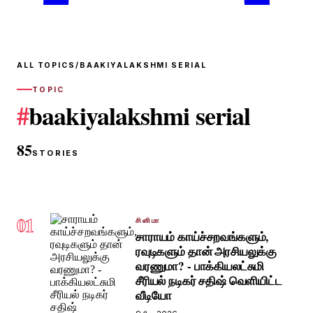
ALL TOPICS
/
BAAKIYALAKSHMI SERIAL
TOPIC
#
baakiyalakshmi serial
85
STORIES
01
சினிமா
சாராயம் காய்ச்சறவங்களும்,
ரவுடிகளும் தான் அரசியலுக்கு
வரணுமா? - பாக்கியலட்சுமி
சீரியல் நடிகர் சதிஷ் வெளியிட்ட
வீடியோ