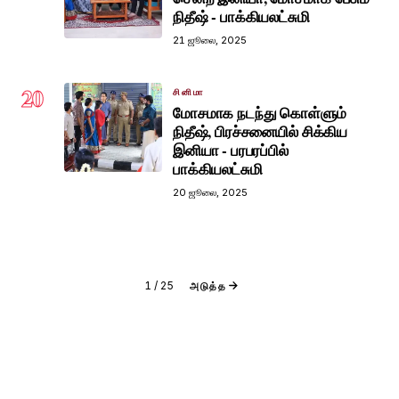
நிதீஷ் - பாக்கியலட்சுமி
21 ஜூலை, 2025
20
சினிமா
மோசமாக நடந்து கொள்ளும்
நிதீஷ், பிரச்சனையில் சிக்கிய
இனியா - பரபரப்பில்
பாக்கியலட்சுமி
20 ஜூலை, 2025
1
/
25
அடுத்த