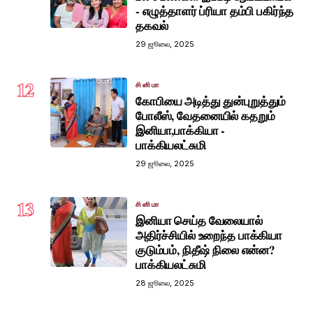
- எழுத்தாளர் ப்ரியா தம்பி பகிர்ந்த
தகவல்
29 ஜூலை, 2025
12
சினிமா
கோபியை அடித்து துன்புறுத்தும்
போலீஸ், வேதனையில் கதறும்
இனியா,பாக்கியா -
பாக்கியலட்சுமி
29 ஜூலை, 2025
13
சினிமா
இனியா செய்த வேலையால்
அதிர்ச்சியில் உறைந்த பாக்கியா
குடும்பம், நிதீஷ் நிலை என்ன?
பாக்கியலட்சுமி
28 ஜூலை, 2025