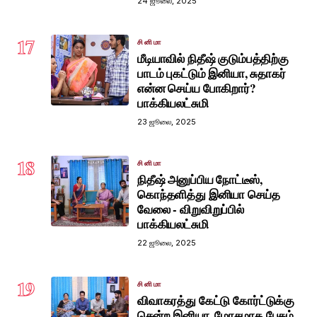
24 ஜூலை, 2025
17
சினிமா
மீடியாவில் நிதீஷ் குடும்பத்திற்கு
பாடம் புகட்டும் இனியா, சுதாகர்
என்ன செய்ய போகிறார்?
பாக்கியலட்சுமி
23 ஜூலை, 2025
18
சினிமா
நிதீஷ் அனுப்பிய நோட்டீஸ்,
கொந்தளித்து இனியா செய்த
வேலை - விறுவிறுப்பில்
பாக்கியலட்சுமி
22 ஜூலை, 2025
19
சினிமா
விவாகரத்து கேட்டு கோர்ட்டுக்கு
சென்ற இனியா, மோசமாக பேசும்