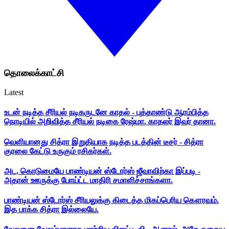
தொலைக்காட்சி
Latest
உடன் நடித்த சீரியல் நடிகருடனே காதல் - புத்தாண்டு ஆரம்பித்த
நொடியில் அறிவித்த சீரியல் நடிகை ரேஷ்மா. காதலர் இவர் தானா.
வெளியானது சித்ரா இறுதியாக நடித்த படத்தின் டீசர் - சித்ரா
குரலை கேட்டு உருகும் ரசிகர்கள்.
அட, கொடுமையே பாண்டியன் ஸ்டோர்ஸ் ஜீவாவிற்கா இப்படி -
அதான் ஊருக்கு போய்ட்ட மாதிரி சமாளிச்சாங்களா.
பாண்டியன் ஸ்டோர்ஸ் சீரியலுக்கு கிடைத்த மிகப்பெரிய கௌரவம்.
இத பாக்க சித்ரா இல்லையே.