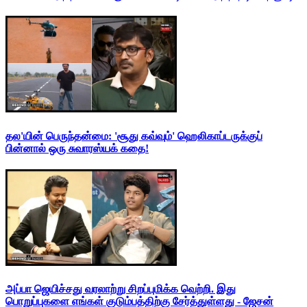
தல'யின் பெருந்தன்மை: 'சூது கவ்வும்' ஹெலிகாப்டருக்குப்
பின்னால் ஒரு சுவாரஸ்யக் கதை!
அப்பா ஜெயிச்சது வரலாற்று சிறப்புமிக்க வெற்றி. இது
பொறுப்புகளை எங்கள் குடும்பத்திற்கு சேர்த்துள்ளது - ஜேசன்