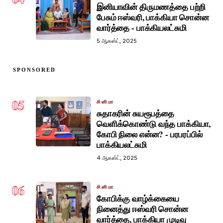
இனியாவின் திருமணத்தை பற்றி
பேசும் ஈஸ்வரி, பாக்கியா சொன்ன
வார்த்தை - பாக்கியலட்சுமி
5 ஆகஸ்ட், 2025
SPONSORED
05
சினிமா
சுதாகரின் சுயரூபத்தை
வெளிக்கொண்டு வந்த பாக்கியா,
கோபி நிலை என்ன? - பரபரப்பில்
பாக்கியலட்சுமி
4 ஆகஸ்ட், 2025
06
சினிமா
கோபிக்கு வாழ்க்கையை
நினைத்து ஈஸ்வரி சொன்ன
வார்த்தை, பாக்கியா முடிவு