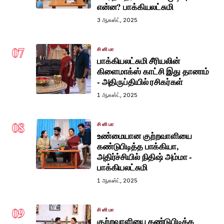
என்ன? பாக்கியலட்சுமி
3 ஆகஸ்ட், 2025
07
சினிமா
பாக்கியலட்சுமி சீரியலின்
கிளைமாக்ஸ் காட்சி இது தானாம்
- அதிருப்தியில் ரசிகர்கள்
1 ஆகஸ்ட், 2025
08
சினிமா
உண்மையான குற்றவாளியை
கண்டுபிடித்த பாக்கியா,
அதிர்ச்சியில் நிதிஷ் அம்மா -
பாக்கியலட்சுமி
1 ஆகஸ்ட், 2025
09
சினிமா
குற்றவாளியை கண்டுபிடிக்க