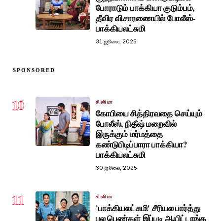
போராடும் பாக்கியா குடும்பம்,
தீவிர விசாரணையில் போலீஸ்-
பாக்கியலட்சுமி
31 ஜூலை, 2025
SPONSORED
10
சினிமா
கோபியை சித்திரவதை செய்யும்
போலீஸ், நிதீஷ் மறைவில்
இருக்கும் மர்மத்தை
கண்டுபிடிப்பாரா பாக்கியா?
பாக்கியலட்சுமி
30 ஜூலை, 2025
11
சினிமா
'பாக்கியலட்சுமி' சீரியல பார்த்து
பல பெண்கள் இப்படி ஆயிட்டாங்க