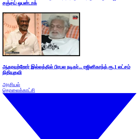
சஞ்சய் ஒபன்டாக்
ஆதரவற்றோர் இல்லத்தில் பிரபல நடிகர்... ரஜினிகாந்த் ரூ.1 லட்சம்
நிதியுதவி
அரசியல்
தொலைக்காட்சி