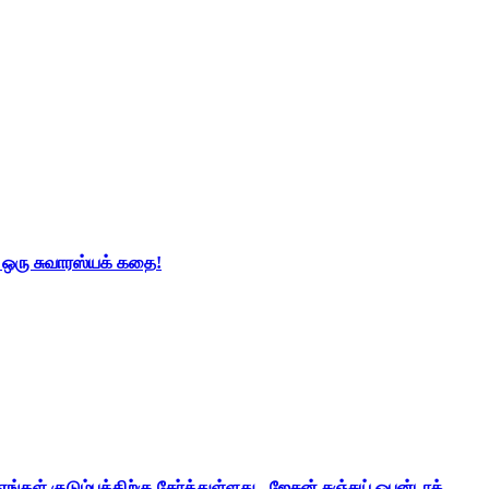
் ஒரு சுவாரஸ்யக் கதை!
ங்கள் குடும்பத்திற்கு சேர்த்துள்ளது - ஜேசன் சஞ்சய் ஒபன்டாக்