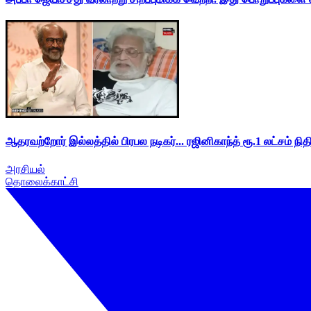
ஆதரவற்றோர் இல்லத்தில் பிரபல நடிகர்... ரஜினிகாந்த் ரூ.1 லட்சம் நித
அரசியல்
தொலைக்காட்சி