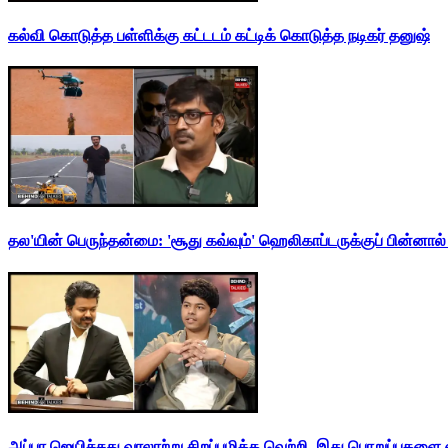
கல்வி கொடுத்த பள்ளிக்கு கட்டடம் கட்டிக் கொடுத்த நடிகர் தனுஷ்
தல'யின் பெருந்தன்மை: 'சூது கவ்வும்' ஹெலிகாப்டருக்குப் பின்னால
அப்பா ஜெயிச்சது வரலாற்று சிறப்புமிக்க வெற்றி. இது பொறுப்புகளை எ