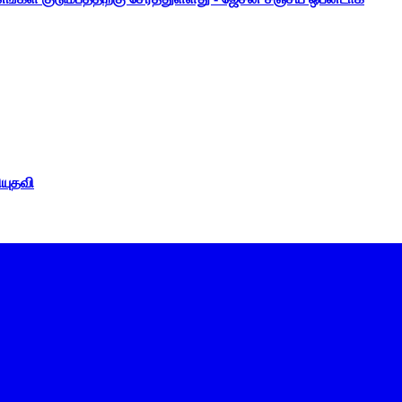
ியுதவி