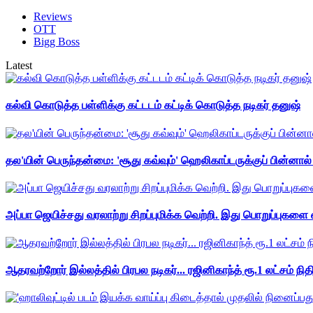
Reviews
OTT
Bigg Boss
Latest
கல்வி கொடுத்த பள்ளிக்கு கட்டடம் கட்டிக் கொடுத்த நடிகர் தனுஷ்
தல'யின் பெருந்தன்மை: 'சூது கவ்வும்' ஹெலிகாப்டருக்குப் பின்னால
அப்பா ஜெயிச்சது வரலாற்று சிறப்புமிக்க வெற்றி. இது பொறுப்புகளை எ
ஆதரவற்றோர் இல்லத்தில் பிரபல நடிகர்... ரஜினிகாந்த் ரூ.1 லட்சம் நித