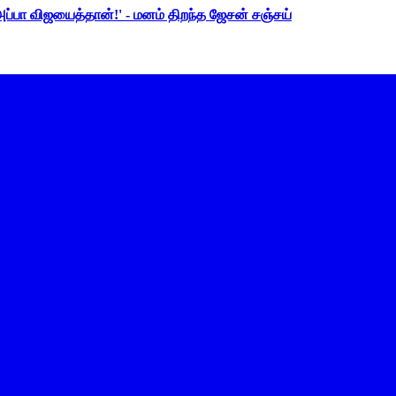
 அப்பா விஜயைத்தான்!' - மனம் திறந்த ஜேசன் சஞ்சய்