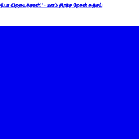
 அப்பா விஜயைத்தான்!' - மனம் திறந்த ஜேசன் சஞ்சய்