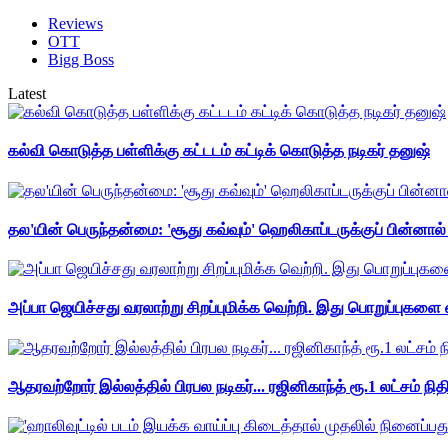
Reviews
OTT
Bigg Boss
Latest
கல்வி கொடுத்த பள்ளிக்கு கட்டடம் கட்டிக் கொடுத்த நடிகர் தனுஷ்
தல'யின் பெருந்தன்மை: 'சூது கவ்வும்' ஹெலிகாப்டருக்குப் பின்னால
அப்பா ஜெயிச்சது வரலாற்று சிறப்புமிக்க வெற்றி. இது பொறுப்புகளை எ
ஆதரவற்றோர் இல்லத்தில் பிரபல நடிகர்... ரஜினிகாந்த் ரூ.1 லட்சம் நித