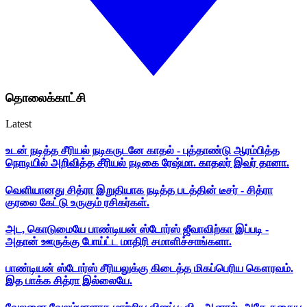
தொலைக்காட்சி
Latest
உடன் நடித்த சீரியல் நடிகருடனே காதல் - புத்தாண்டு ஆரம்பித்த
நொடியில் அறிவித்த சீரியல் நடிகை ரேஷ்மா. காதலர் இவர் தானா.
வெளியானது சித்ரா இறுதியாக நடித்த படத்தின் டீசர் - சித்ரா
குரலை கேட்டு உருகும் ரசிகர்கள்.
அட, கொடுமையே பாண்டியன் ஸ்டோர்ஸ் ஜீவாவிற்கா இப்படி -
அதான் ஊருக்கு போய்ட்ட மாதிரி சமாளிச்சாங்களா.
பாண்டியன் ஸ்டோர்ஸ் சீரியலுக்கு கிடைத்த மிகப்பெரிய கௌரவம்.
இத பாக்க சித்ரா இல்லையே.