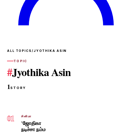
ALL TOPICS
/
JYOTHIKA ASIN
TOPIC
#
Jyothika Asin
1
STORY
01
சினிமா
'ஜோதிகா
நடிச்சா நம்ம