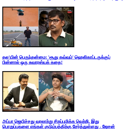
தல'யின் பெருந்தன்மை: 'சூது கவ்வும்' ஹெலிகாப்டருக்குப்
பின்னால் ஒரு சுவாரஸ்யக் கதை!
அப்பா ஜெயிச்சது வரலாற்று சிறப்புமிக்க வெற்றி. இது
பொறுப்புகளை எங்கள் குடும்பத்திற்கு சேர்த்துள்ளது - ஜேசன்