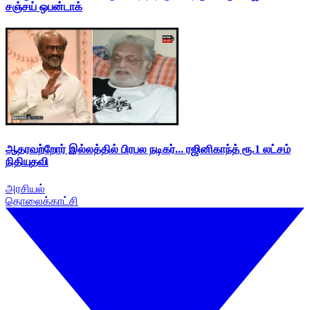
சஞ்சய் ஒபன்டாக்
ஆதரவற்றோர் இல்லத்தில் பிரபல நடிகர்... ரஜினிகாந்த் ரூ.1 லட்சம்
நிதியுதவி
அரசியல்
தொலைக்காட்சி