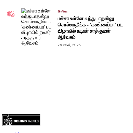
02
சினிமா
மச்சா உள்ளே வந்துடாதன்னு
சொல்லாதீங்க - 'கண்ணப்பா' பட
விழாவில் நடிகர் சரத்குமார்
ஆவேசம்
24 ஜூன், 2025