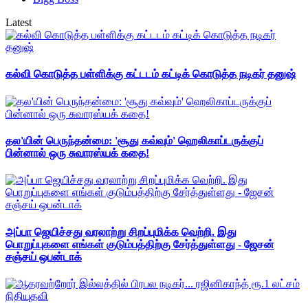
Latest
கல்வி கொடுத்த பள்ளிக்கு கட்டடம் கட்டிக் கொடுத்த நடிகர் தனுஷ்
தல'யின் பெருந்தன்மை: 'சூது கவ்வும்' ஹெலிகாப்டருக்குப்
பின்னால் ஒரு சுவாரஸ்யக் கதை!
அப்பா ஜெயிச்சது வரலாற்று சிறப்புமிக்க வெற்றி. இது
பொறுப்புகளை எங்கள் குடும்பத்திற்கு சேர்த்துள்ளது - ஜேசன்
சஞ்சய் ஒபன்டாக்