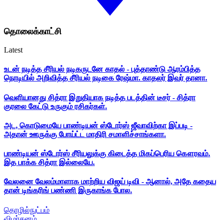
தொலைக்காட்சி
Latest
உடன் நடித்த சீரியல் நடிகருடனே காதல் - புத்தாண்டு ஆரம்பித்த
நொடியில் அறிவித்த சீரியல் நடிகை ரேஷ்மா. காதலர் இவர் தானா.
வெளியானது சித்ரா இறுதியாக நடித்த படத்தின் டீசர் - சித்ரா
குரலை கேட்டு உருகும் ரசிகர்கள்.
அட, கொடுமையே பாண்டியன் ஸ்டோர்ஸ் ஜீவாவிற்கா இப்படி -
அதான் ஊருக்கு போய்ட்ட மாதிரி சமாளிச்சாங்களா.
பாண்டியன் ஸ்டோர்ஸ் சீரியலுக்கு கிடைத்த மிகப்பெரிய கௌரவம்.
இத பாக்க சித்ரா இல்லையே.
வேலனை வேலம்மாளாக மாற்றிய விஜய் டிவி - ஆனால், அதே கதைய
தான் டிங்கரிங் பண்ணி இருகாங்க போல.
தொழில்நுட்பம்
விமர்சனம்