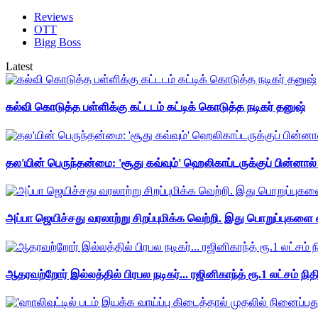
Reviews
OTT
Bigg Boss
Latest
கல்வி கொடுத்த பள்ளிக்கு கட்டடம் கட்டிக் கொடுத்த நடிகர் தனுஷ்
தல'யின் பெருந்தன்மை: 'சூது கவ்வும்' ஹெலிகாப்டருக்குப் பின்னால
அப்பா ஜெயிச்சது வரலாற்று சிறப்புமிக்க வெற்றி. இது பொறுப்புகளை எ
ஆதரவற்றோர் இல்லத்தில் பிரபல நடிகர்... ரஜினிகாந்த் ரூ.1 லட்சம் நித