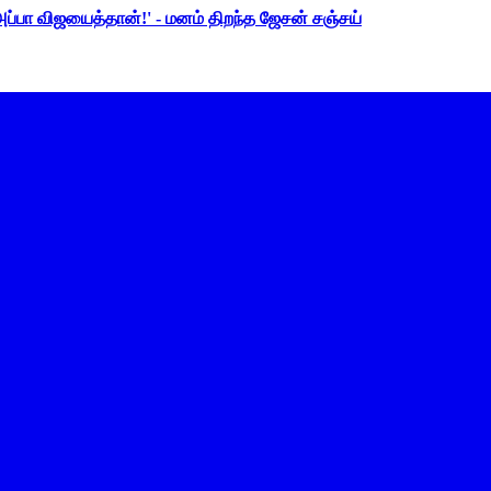
 அப்பா விஜயைத்தான்!' - மனம் திறந்த ஜேசன் சஞ்சய்