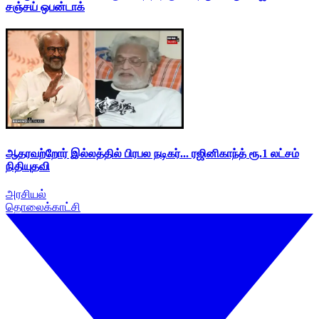
சஞ்சய் ஒபன்டாக்
ஆதரவற்றோர் இல்லத்தில் பிரபல நடிகர்... ரஜினிகாந்த் ரூ.1 லட்சம்
நிதியுதவி
அரசியல்
தொலைக்காட்சி