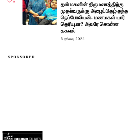
தன் மகனின் திருமணத்திற்கு
முதல்வருக்கு அழைப்பிதழ் தந்த
நெப்போலியன்- மணமகள் யார்
தெரியுமா? அவரே சொன்ன
தகவல்
3 ஜூலை, 2024
SPONSORED