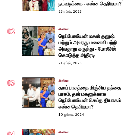
நடவடிக்கை - என்ன தெரியுமா?
23 ஏப்ரல், 2025
02
சினிமா
நெப்போலியன் மகன் தனுஷ்
மற்றும் அவரது மனைவி பற்றி
அவதூறு கருத்து - போலீசில்
கொடுத்த அதிரடி
21 ஏப்ரல், 2025
03
சினிமா
தாய் பாசத்தை மிஞ்சிய தந்தை
பாசம், தன் மகனுக்காக
நெப்போலியன் செய்த தியாகம்-
என்ன தெரியுமா?
10 ஜூலை, 2024
04
சினிமா