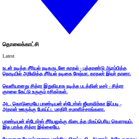
தொலைக்காட்சி
Latest
உடன் நடித்த சீரியல் நடிகருடனே காதல் - புத்தாண்டு ஆரம்பித்த
நொடியில் அறிவித்த சீரியல் நடிகை ரேஷ்மா. காதலர் இவர் தானா.
வெளியானது சித்ரா இறுதியாக நடித்த படத்தின் டீசர் - சித்ரா
குரலை கேட்டு உருகும் ரசிகர்கள்.
அட, கொடுமையே பாண்டியன் ஸ்டோர்ஸ் ஜீவாவிற்கா இப்படி -
அதான் ஊருக்கு போய்ட்ட மாதிரி சமாளிச்சாங்களா.
பாண்டியன் ஸ்டோர்ஸ் சீரியலுக்கு கிடைத்த மிகப்பெரிய கௌரவம்.
இத பாக்க சித்ரா இல்லையே.