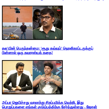
தல'யின் பெருந்தன்மை: 'சூது கவ்வும்' ஹெலிகாப்டருக்குப்
பின்னால் ஒரு சுவாரஸ்யக் கதை!
அப்பா ஜெயிச்சது வரலாற்று சிறப்புமிக்க வெற்றி. இது
பொறுப்புகளை எங்கள் குடும்பத்திற்கு சேர்த்துள்ளது - ஜேசன்