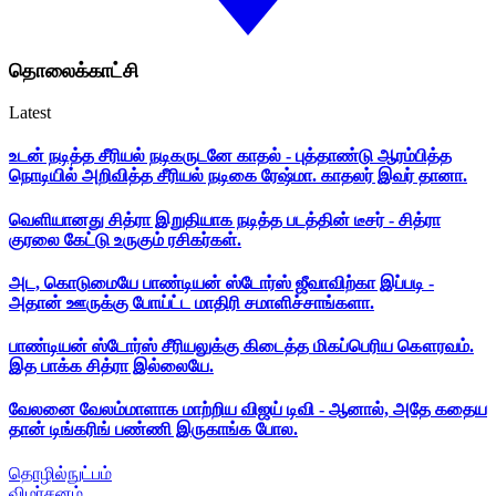
தொலைக்காட்சி
Latest
உடன் நடித்த சீரியல் நடிகருடனே காதல் - புத்தாண்டு ஆரம்பித்த
நொடியில் அறிவித்த சீரியல் நடிகை ரேஷ்மா. காதலர் இவர் தானா.
வெளியானது சித்ரா இறுதியாக நடித்த படத்தின் டீசர் - சித்ரா
குரலை கேட்டு உருகும் ரசிகர்கள்.
அட, கொடுமையே பாண்டியன் ஸ்டோர்ஸ் ஜீவாவிற்கா இப்படி -
அதான் ஊருக்கு போய்ட்ட மாதிரி சமாளிச்சாங்களா.
பாண்டியன் ஸ்டோர்ஸ் சீரியலுக்கு கிடைத்த மிகப்பெரிய கௌரவம்.
இத பாக்க சித்ரா இல்லையே.
வேலனை வேலம்மாளாக மாற்றிய விஜய் டிவி - ஆனால், அதே கதைய
தான் டிங்கரிங் பண்ணி இருகாங்க போல.
தொழில்நுட்பம்
விமர்சனம்