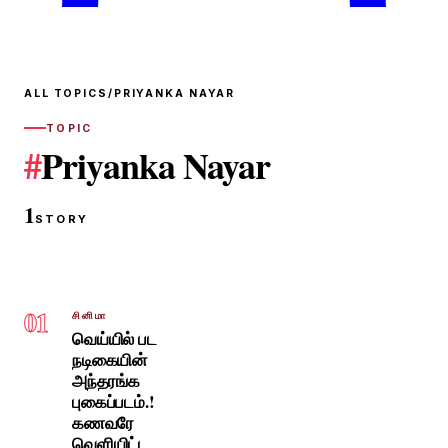
ALL TOPICS
/
PRIYANKA NAYAR
TOPIC
#
Priyanka Nayar
1
STORY
01
சினிமா
வெய்யில் பட
நடிகையின்
அந்தரங்க
புகைப்படம்.!
கணவரே
வெளியிட்ட