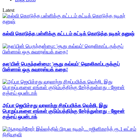
Latest
கல்வி கொடுத்த பள்ளிக்கு கட்டடம் கட்டிக் கொடுத்த நடிகர் தனுஷ்
தல'யின் பெருந்தன்மை: 'சூது கவ்வும்' ஹெலிகாப்டருக்குப்
பின்னால் ஒரு சுவாரஸ்யக் கதை!
அப்பா ஜெயிச்சது வரலாற்று சிறப்புமிக்க வெற்றி. இது
பொறுப்புகளை எங்கள் குடும்பத்திற்கு சேர்த்துள்ளது - ஜேசன்
சஞ்சய் ஒபன்டாக்