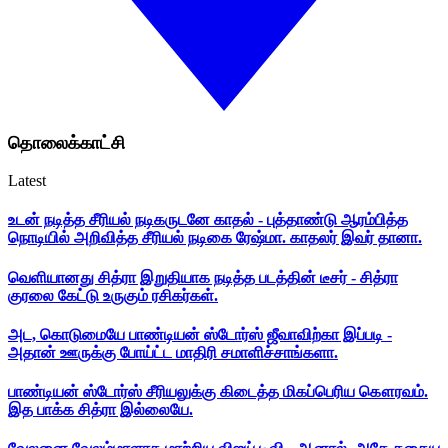
தொலைக்காட்சி
Latest
உடன் நடித்த சீரியல் நடிகருடனே காதல் - புத்தாண்டு ஆரம்பித்த
நொடியில் அறிவித்த சீரியல் நடிகை ரேஷ்மா. காதலர் இவர் தானா.
வெளியானது சித்ரா இறுதியாக நடித்த படத்தின் டீசர் - சித்ரா
குரலை கேட்டு உருகும் ரசிகர்கள்.
அட, கொடுமையே பாண்டியன் ஸ்டோர்ஸ் ஜீவாவிற்கா இப்படி -
அதான் ஊருக்கு போய்ட்ட மாதிரி சமாளிச்சாங்களா.
பாண்டியன் ஸ்டோர்ஸ் சீரியலுக்கு கிடைத்த மிகப்பெரிய கௌரவம்.
இத பாக்க சித்ரா இல்லையே.