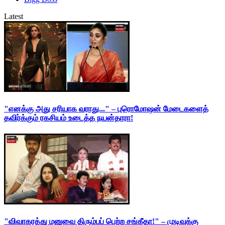
Latest
"எனக்கு அது சரியாக வராது..." – புரொமோஷன் மேடைகளைத்
தவிர்க்கும் ரகசியம் உடைத்த நயன்தாரா!
"விவாகரத்து மனுவை திரும்பப் பெற்ற சங்கீதா!" – முடிவுக்கு