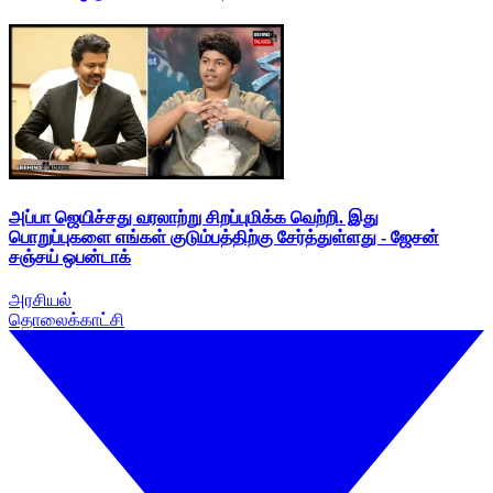
அப்பா ஜெயிச்சது வரலாற்று சிறப்புமிக்க வெற்றி. இது
பொறுப்புகளை எங்கள் குடும்பத்திற்கு சேர்த்துள்ளது - ஜேசன்
சஞ்சய் ஒபன்டாக்
அரசியல்
தொலைக்காட்சி