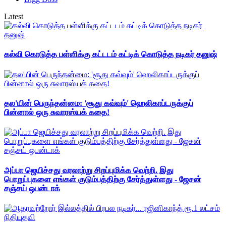
Latest
கல்வி கொடுத்த பள்ளிக்கு கட்டடம் கட்டிக் கொடுத்த நடிகர் தனுஷ்
தல'யின் பெருந்தன்மை: 'சூது கவ்வும்' ஹெலிகாப்டருக்குப்
பின்னால் ஒரு சுவாரஸ்யக் கதை!
அப்பா ஜெயிச்சது வரலாற்று சிறப்புமிக்க வெற்றி. இது
பொறுப்புகளை எங்கள் குடும்பத்திற்கு சேர்த்துள்ளது - ஜேசன்
சஞ்சய் ஒபன்டாக்