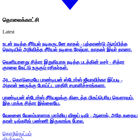
தொலைக்காட்சி
Latest
உடன் நடித்த சீரியல் நடிகருடனே காதல் - புத்தாண்டு ஆரம்பித்த
நொடியில் அறிவித்த சீரியல் நடிகை ரேஷ்மா. காதலர் இவர் தானா.
வெளியானது சித்ரா இறுதியாக நடித்த படத்தின் டீசர் - சித்ரா
குரலை கேட்டு உருகும் ரசிகர்கள்.
அட, கொடுமையே பாண்டியன் ஸ்டோர்ஸ் ஜீவாவிற்கா இப்படி -
அதான் ஊருக்கு போய்ட்ட மாதிரி சமாளிச்சாங்களா.
பாண்டியன் ஸ்டோர்ஸ் சீரியலுக்கு கிடைத்த மிகப்பெரிய கௌரவம்.
இத பாக்க சித்ரா இல்லையே.
வேலனை வேலம்மாளாக மாற்றிய விஜய் டிவி - ஆனால், அதே கதைய
தான் டிங்கரிங் பண்ணி இருகாங்க போல.
தொழில்நுட்பம்
விமர்சனம்