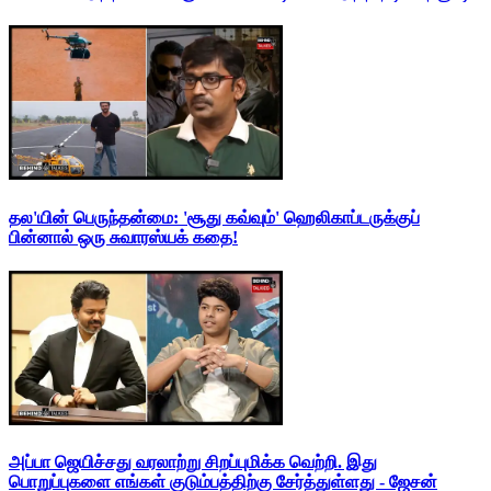
தல'யின் பெருந்தன்மை: 'சூது கவ்வும்' ஹெலிகாப்டருக்குப்
பின்னால் ஒரு சுவாரஸ்யக் கதை!
அப்பா ஜெயிச்சது வரலாற்று சிறப்புமிக்க வெற்றி. இது
பொறுப்புகளை எங்கள் குடும்பத்திற்கு சேர்த்துள்ளது - ஜேசன்