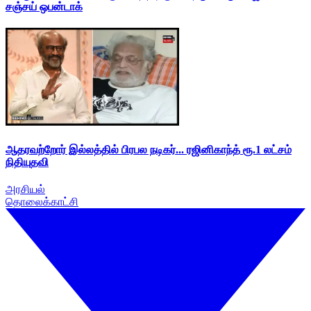
சஞ்சய் ஒபன்டாக்
ஆதரவற்றோர் இல்லத்தில் பிரபல நடிகர்... ரஜினிகாந்த் ரூ.1 லட்சம்
நிதியுதவி
அரசியல்
தொலைக்காட்சி