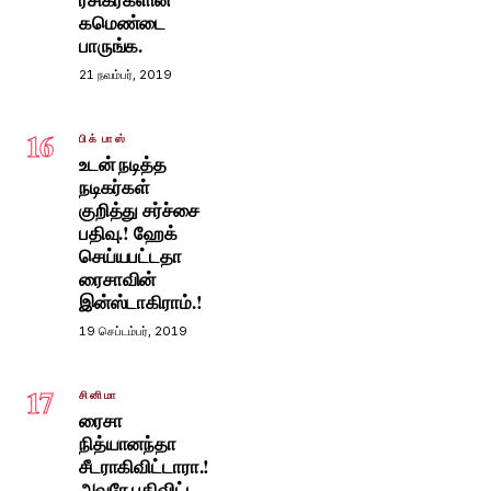
கமெண்டை
பாருங்க.
21 நவம்பர், 2019
16
பிக் பாஸ்
உடன் நடித்த
நடிகர்கள்
குறித்து சர்ச்சை
பதிவு.! ஹேக்
செய்யபட்டதா
ரைசாவின்
இன்ஸ்டாகிராம்.!
19 செப்டம்பர், 2019
17
சினிமா
ரைசா
நித்யானந்தா
சீடராகிவிட்டாரா.!
அவரே பதிவிட்ட