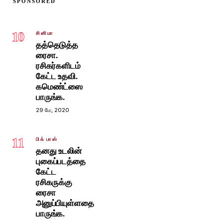
SPONSORED
10
சினிமா
தத்தெடுத்த
ரைசா.
ரசிகர்களிடம்
கேட்ட உதவி.
கமெண்ட்ஸை
பாருங்க.
29 மே, 2020
11
பிக் பாஸ்
தனது உடலின்
புகைப்படத்தை
கேட்ட
ரசிகருக்கு
ரைசா
அனுப்பியுள்ளதை
பாருங்க.