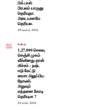
பிக் பாஸ்
பிரபலம் யாருனு
தெரியுதா.
அடையாளமே
தெரியல.
29 நவம்பர், 2021
02
சினிமா
1,27,000 செலவு
செஞ்சி முகம்
வீங்கினது தான்
மிச்சம் - நஷ்ட
ஈடு கேட்டு
ரைசா அனுப்பிய
நோடீஸ்.
அதுவும்
எத்தனை கோடி
தெரியுமா ?
22 ஏப்ரல், 2021