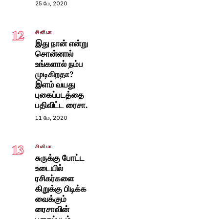
25 மே, 2020
12
சினிமா
இது நான் என்று
சொன்னால்
உங்களால் நம்ப
முடிகிறதா?
இளம் வயது
புகைப்படத்தை
பதிவிட்ட ரைசா.
11 மே, 2020
13
சினிமா
சுருக்கு போட்ட
உடையில்
ரசிகர்களை
கிறுக்கு பிடிக்க
வைக்கும்
ரைசாவின்