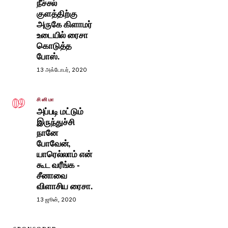
நீச்சல்
குளத்திற்கு
அருகே கிளாமர்
உடையில் ரைசா
கொடுத்த
போஸ்.
13 அக்டோபர், 2020
09
சினிமா
அப்படி மட்டும்
இருந்துச்சி
நானே
போவேன்,
யாரெல்லாம் என்
கூட வரீங்க -
சீனாவை
விளாசிய ரைசா.
13 ஜூன், 2020