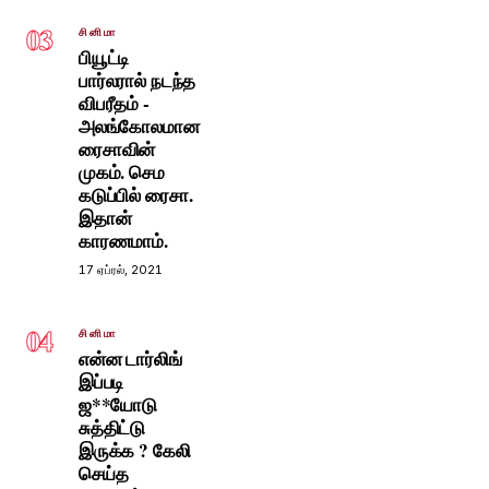
03
சினிமா
பியூட்டி
பார்லரால் நடந்த
விபரீதம் -
அலங்கோலமான
ரைசாவின்
முகம். செம
கடுப்பில் ரைசா.
இதான்
காரணமாம்.
17 ஏப்ரல், 2021
04
சினிமா
என்ன டார்லிங்
இப்படி
ஜ**யோடு
சுத்திட்டு
இருக்க ? கேலி
செய்த