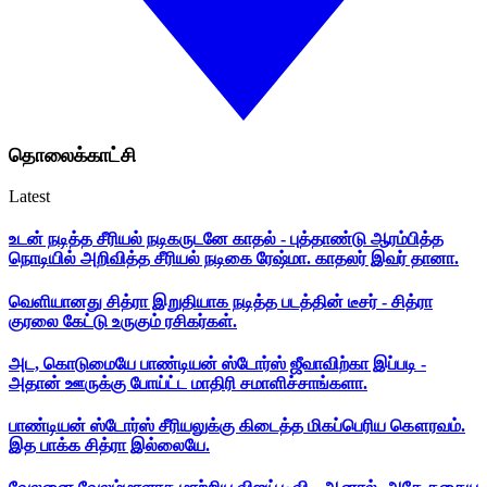
தொலைக்காட்சி
Latest
உடன் நடித்த சீரியல் நடிகருடனே காதல் - புத்தாண்டு ஆரம்பித்த
நொடியில் அறிவித்த சீரியல் நடிகை ரேஷ்மா. காதலர் இவர் தானா.
வெளியானது சித்ரா இறுதியாக நடித்த படத்தின் டீசர் - சித்ரா
குரலை கேட்டு உருகும் ரசிகர்கள்.
அட, கொடுமையே பாண்டியன் ஸ்டோர்ஸ் ஜீவாவிற்கா இப்படி -
அதான் ஊருக்கு போய்ட்ட மாதிரி சமாளிச்சாங்களா.
பாண்டியன் ஸ்டோர்ஸ் சீரியலுக்கு கிடைத்த மிகப்பெரிய கௌரவம்.
இத பாக்க சித்ரா இல்லையே.