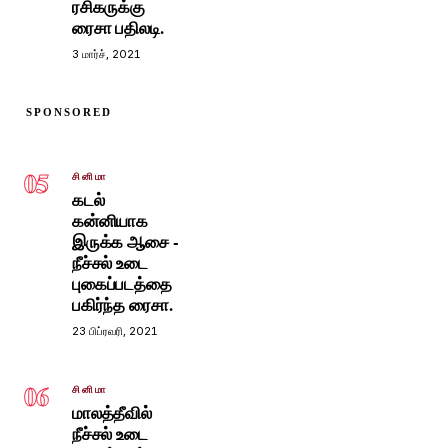
ரசிகருக்கு
ரைசா பதிலடி.
3 மார்ச், 2021
SPONSORED
05
சினிமா
கடல்
கன்னியாக
இருக்க ஆசை -
நீச்சல் உடை
புகைப்படத்தை
பகிர்ந்த ரைசா.
23 பிப்ரவரி, 2021
06
சினிமா
மாலத்தீவில்
நீச்சல் உடை