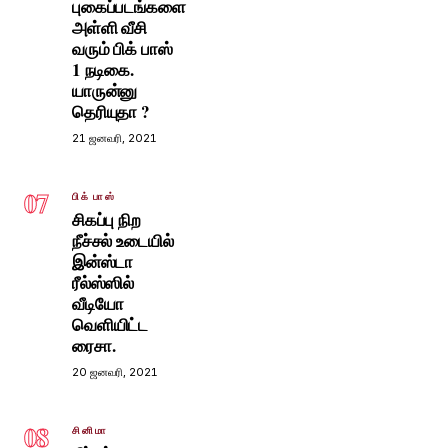
புகைப்படங்களை
அள்ளி வீசி
வரும் பிக் பாஸ்
1 நடிகை.
யாருன்னு
தெரியுதா ?
21 ஜனவரி, 2021
07
பிக் பாஸ்
சிகப்பு நிற
நீச்சல் உடையில்
இன்ஸ்டா
ரீல்ஸ்ஸில்
வீடியோ
வெளியிட்ட
ரைசா.
20 ஜனவரி, 2021
08
சினிமா