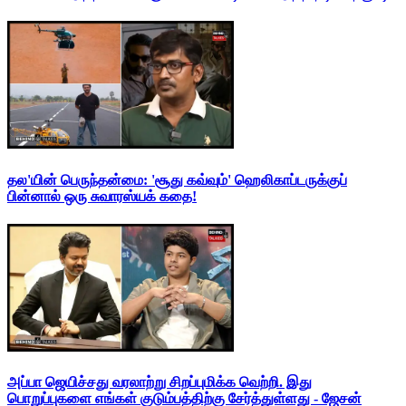
தல'யின் பெருந்தன்மை: 'சூது கவ்வும்' ஹெலிகாப்டருக்குப்
பின்னால் ஒரு சுவாரஸ்யக் கதை!
அப்பா ஜெயிச்சது வரலாற்று சிறப்புமிக்க வெற்றி. இது
பொறுப்புகளை எங்கள் குடும்பத்திற்கு சேர்த்துள்ளது - ஜேசன்