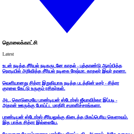
தொலைக்காட்சி
Latest
உடன் நடித்த சீரியல் நடிகருடனே காதல் - புத்தாண்டு ஆரம்பித்த
நொடியில் அறிவித்த சீரியல் நடிகை ரேஷ்மா. காதலர் இவர் தானா.
வெளியானது சித்ரா இறுதியாக நடித்த படத்தின் டீசர் - சித்ரா
குரலை கேட்டு உருகும் ரசிகர்கள்.
அட, கொடுமையே பாண்டியன் ஸ்டோர்ஸ் ஜீவாவிற்கா இப்படி -
அதான் ஊருக்கு போய்ட்ட மாதிரி சமாளிச்சாங்களா.
பாண்டியன் ஸ்டோர்ஸ் சீரியலுக்கு கிடைத்த மிகப்பெரிய கௌரவம்.
இத பாக்க சித்ரா இல்லையே.