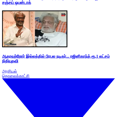
சஞ்சய் ஒபன்டாக்
ஆதரவற்றோர் இல்லத்தில் பிரபல நடிகர்... ரஜினிகாந்த் ரூ.1 லட்சம்
நிதியுதவி
அரசியல்
தொலைக்காட்சி