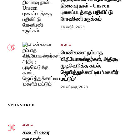
நினைவு நாள் - Unseen
புகைப்படத்தை பதிவிட்டு
ரோஹிணி உருக்கம்
19 மார்ச், 2023
09
சினிமா
பெண்களை நம்பாத
விநியோகஸ்தர்கள், அதிரடி
முடிவெடுத்த கமல்,
ஜெயித்துக்காட்டிய 'மகளிர்
மட்டும்'
26 பிப்ரவரி, 2023
SPONSORED
10
சினிமா
கடைசி வரை
ரகுவரன்