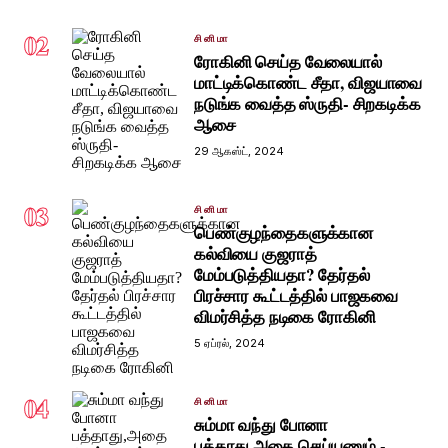
02
சினிமா
ரோகினி செய்த வேலையால்
மாட்டிக்கொண்ட சீதா, விஜயாவை
நடுங்க வைத்த ஸ்ருதி- சிறகடிக்க
ஆசை
29 ஆகஸ்ட், 2024
03
சினிமா
பெண்குழந்தைகளுக்கான
கல்வியை குஜராத்
மேம்படுத்தியதா? தேர்தல்
பிரச்சார கூட்டத்தில் பாஜகவை
விமர்சித்த நடிகை ரோகினி
5 ஏப்ரல், 2024
04
சினிமா
சும்மா வந்து போனா
பத்தாது,அதை செய்யணும் -