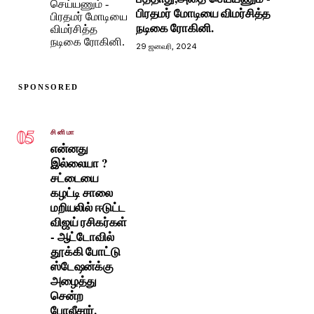
பிரதமர் மோடியை விமர்சித்த
நடிகை ரோகினி.
29 ஜனவரி, 2024
SPONSORED
05
சினிமா
என்னது
இல்லையா ?
சட்டையை
கழட்டி சாலை
மறியலில் ஈடுட்ட
விஜய் ரசிகர்கள்
- ஆட்டோவில்
தூக்கி போட்டு
ஸ்டேஷன்க்கு
அழைத்து
சென்ற
போலீசார்.