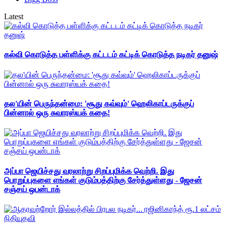
Latest
கல்வி கொடுத்த பள்ளிக்கு கட்டடம் கட்டிக் கொடுத்த நடிகர் தனுஷ்
தல'யின் பெருந்தன்மை: 'சூது கவ்வும்' ஹெலிகாப்டருக்குப்
பின்னால் ஒரு சுவாரஸ்யக் கதை!
அப்பா ஜெயிச்சது வரலாற்று சிறப்புமிக்க வெற்றி. இது
பொறுப்புகளை எங்கள் குடும்பத்திற்கு சேர்த்துள்ளது - ஜேசன்
சஞ்சய் ஒபன்டாக்