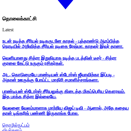
தொலைக்காட்சி
Latest
உடன் நடித்த சீரியல் நடிகருடனே காதல் - புத்தாண்டு ஆரம்பித்த
நொடியில் அறிவித்த சீரியல் நடிகை ரேஷ்மா. காதலர் இவர் தானா.
வெளியானது சித்ரா இறுதியாக நடித்த படத்தின் டீசர் - சித்ரா
குரலை கேட்டு உருகும் ரசிகர்கள்.
அட, கொடுமையே பாண்டியன் ஸ்டோர்ஸ் ஜீவாவிற்கா இப்படி -
அதான் ஊருக்கு போய்ட்ட மாதிரி சமாளிச்சாங்களா.
பாண்டியன் ஸ்டோர்ஸ் சீரியலுக்கு கிடைத்த மிகப்பெரிய கௌரவம்.
இத பாக்க சித்ரா இல்லையே.
வேலனை வேலம்மாளாக மாற்றிய விஜய் டிவி - ஆனால், அதே கதைய
தான் டிங்கரிங் பண்ணி இருகாங்க போல.
தொழில்நுட்பம்
விமர்சனம்