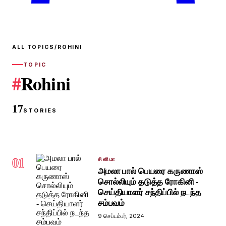
ALL TOPICS
/
ROHINI
TOPIC
#
Rohini
17
STORIES
01
சினிமா
அமலா பால் பெயரை கருணாஸ்
சொல்லியும் தடுத்த ரோகினி -
செய்தியாளர் சந்திப்பில் நடந்த
சம்பவம்
9 செப்டம்பர், 2024