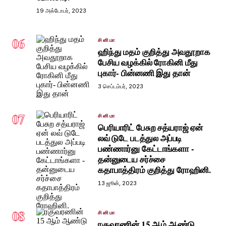
19 அக்டோபர், 2023
06
சினிமா
ஹிந்து மதம் குறித்து அவதூறாக
பேசிய வழக்கில் ரோகினி மீது
புகார்- பின்னணி இது தான்
3 செப்டம்பர், 2023
07
சினிமா
பெரியாரிட் பேசுற சத்யராஜ் ஏன்
லவ் டுடே படத்துல அப்படி
பண்ணார்னு கேட்டாங்களா -
தன்னுடைய சர்ச்சை
கதாபாத்திரம் குறித்து ரோஹினி.
13 ஜூன், 2023
08
சினிமா
ரகுவரணின் 15 ஆம் ஆண்டு