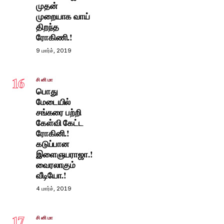
முதன்
முறையாக வாய்
திறந்த
ரோகிணி.!
9 மார்ச், 2019
16
சினிமா
பொது
மேடையில்
சங்கரை பற்றி
கேள்வி கேட்ட
ரோகினி.!
கடுப்பான
இளைஞயராஜா.!
வைரலாகும்
வீடியோ.!
4 மார்ச், 2019
17
சினிமா