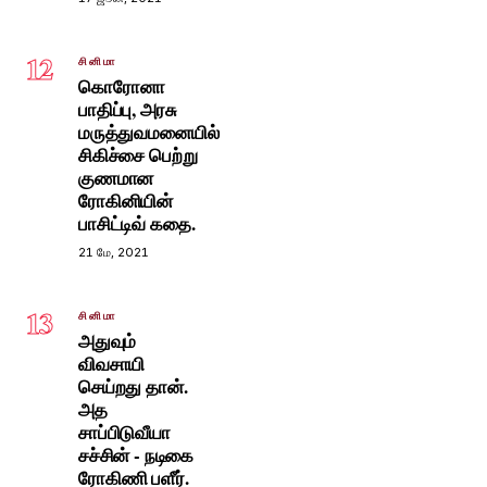
12
சினிமா
கொரோனா
பாதிப்பு, அரசு
மருத்துவமனையில்
சிகிச்சை பெற்று
குணமான
ரோகினியின்
பாசிட்டிவ் கதை.
21 மே, 2021
13
சினிமா
அதுவும்
விவசாயி
செய்றது தான்.
அத
சாப்பிடுவீயா
சச்சின் - நடிகை
ரோகிணி பளீர்.