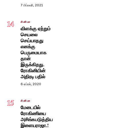
7 பிப்ரவரி, 2021
14
சினிமா
விளக்கு ஏற்றும்
செயலை
செய்யாதது
எனக்கு
பெருமையாக
தான்
இருக்கிறது.
ரோகினியின்
அதிரடி பதில்
6 ஏப்ரல், 2020
15
சினிமா
மேடையில்
ரோகிணியை
அசிங்கபடுத்திய
இளையராஜா.!