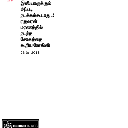
இனி யாருக்கும்
அப்படி
நடக்கக்கூடாது..!
ரகுவரன்
மரணத்தில்
நடந்த
சோகத்தை
கூறிய ரோகினி
26 மே, 2018