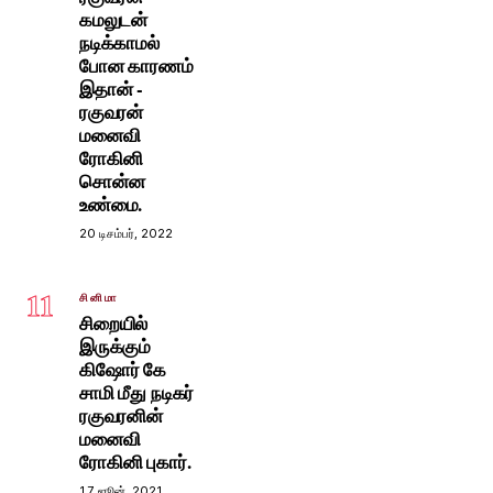
கமலுடன்
நடிக்காமல்
போன காரணம்
இதான் -
ரகுவரன்
மனைவி
ரோகினி
சொன்ன
உண்மை.
20 டிசம்பர், 2022
11
சினிமா
சிறையில்
இருக்கும்
கிஷோர் கே
சாமி மீது நடிகர்
ரகுவரனின்
மனைவி
ரோகினி புகார்.
17 ஜூன், 2021