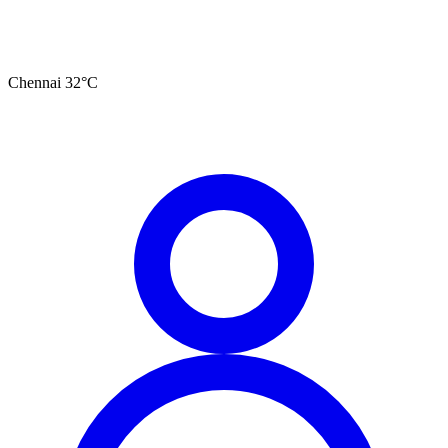
Chennai
32
°C
தமிழ்