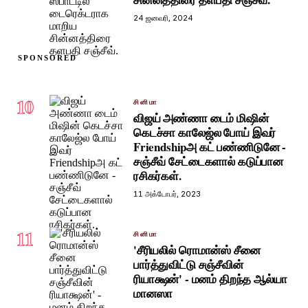
24 ஜனவரி, 2024
SPONSORED
10
சினிமா
விஜய் அண்ணா டைம் மிஷின்
கெடச்சா காலேஜ்ல போய் இவர்
Friendshipஅ கட் பண்ணிடுனே -
சஞ்சீவ் சேட்டைகளால் கடுப்பான
ரசிகர்கள்.
11 அக்டோபர், 2023
11
சினிமா
'சீரியலில் ரொமான்ஸ் சீனை
பார்த்துவிட்டு சஞ்சீவின்
ரியாக்ஷன்' - மனம் திறந்த ஆல்யா
மானஸா