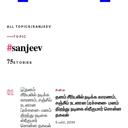
ALL TOPICS
/
SANJEEV
TOPIC
#
sanjeev
75
STORIES
01
சினிமா
தனம் சீரியலில் நடிக்க காரணம்,
சஞ்சீவ் உடனான ப்ரச்சனை- மனம்
திறந்து நடிகை ஸ்ரீகுமார் சொன்ன
தகவல்
5 மார்ச், 2025