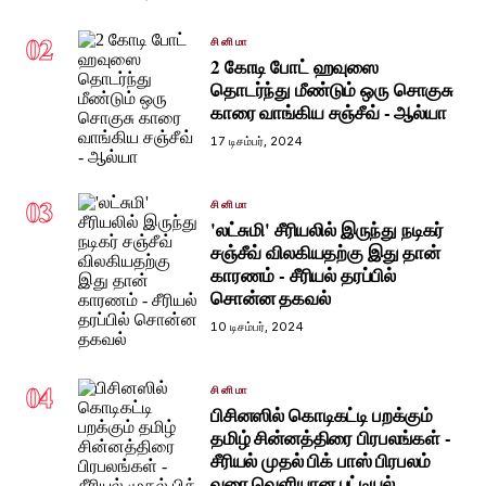
02
சினிமா
2 கோடி போட் ஹவுஸை
தொடர்ந்து மீண்டும் ஒரு சொகுசு
காரை வாங்கிய சஞ்சீவ் - ஆல்யா
17 டிசம்பர், 2024
03
சினிமா
'லட்சுமி' சீரியலில் இருந்து நடிகர்
சஞ்சீவ் விலகியதற்கு இது தான்
காரணம் - சீரியல் தரப்பில்
சொன்ன தகவல்
10 டிசம்பர், 2024
04
சினிமா
பிசினஸில் கொடிகட்டி பறக்கும்
தமிழ் சின்னத்திரை பிரபலங்கள் -
சீரியல் முதல் பிக் பாஸ் பிரபலம்
வரை வெளியான பட்டியல்