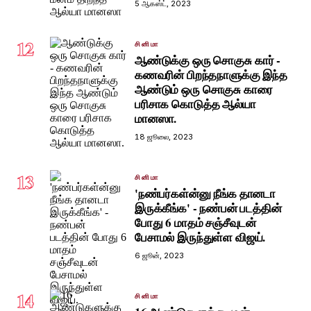
5 ஆகஸ்ட், 2023
12
சினிமா
ஆண்டுக்கு ஒரு சொகுசு கார் -
கணவரின் பிறந்தநாளுக்கு இந்த
ஆண்டும் ஒரு சொகுசு காரை
பரிசாக கொடுத்த ஆல்யா
மானஸா.
18 ஜூலை, 2023
13
சினிமா
'நண்பர்கள்ன்னு நீங்க தானடா
இருக்கீங்க' - நண்பன் படத்தின்
போது 6 மாதம் சஞ்சீவுடன்
பேசாமல் இருந்துள்ள விஜய்.
6 ஜூன், 2023
14
சினிமா