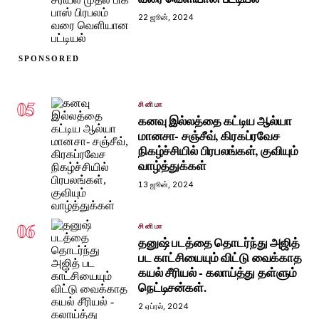
22 ஜூன், 2024
SPONSORED
05
சினிமா
கனவு இல்லத்தை கட்டிய ஆல்யா
மானசா- சஞ்சீவ், கிரகப்ரவேச
நிகழ்ச்சியில் பிரபலங்கள், குவியும்
வாழ்த்துக்கள்
13 ஜூன், 2024
06
சினிமா
தனுஷ் படத்தை தொடர்ந்து அஜித்
பட காட்சியையும் விட்டு வைக்காத
கயல் சீரியல் - கலாய்த்து தள்ளும்
நெட்டிசன்கள்.
2 ஏப்ரல், 2024