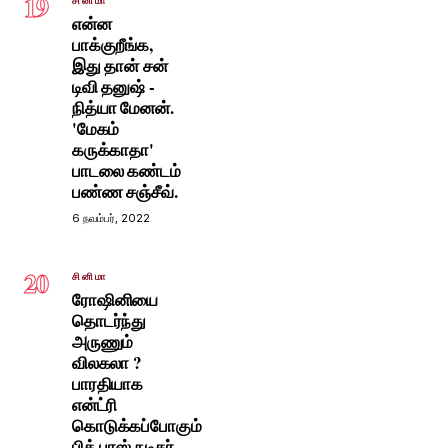
19
என்ன
பாக்குறீங்க,
இது தான் சன்
டிவி தனுஷ் -
நித்யா மேனன்.
'மேகம்
கருக்காதா'
பாடலை கண்டம்
பண்ண சஞ்சீவ்.
6 நவம்பர், 2022
20
சினிமா
ரோஷினியை
தொடர்ந்து
அருணும்
விலகலா ?
பாரதியாக
என்ட்ரி
கொடுக்கப்போகும்
பிக் பாஸ் நடிகர்.