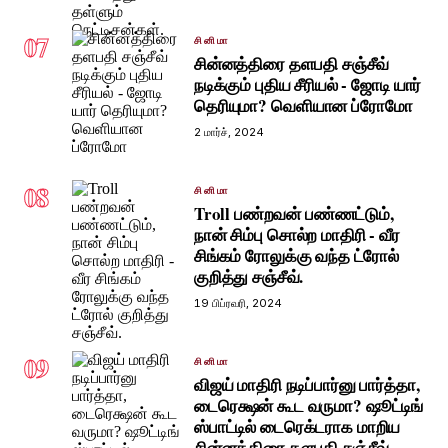
07
சினிமா
சின்னத்திரை தளபதி சஞ்சீவ்
நடிக்கும் புதிய சீரியல் - ஜோடி யார்
தெரியுமா? வெளியான ப்ரோமோ
2 மார்ச், 2024
08
சினிமா
Troll பண்றவன் பண்ணட்டும்,
நான் சிம்பு சொல்ற மாதிரி - வீர
சிங்கம் ரோலுக்கு வந்த ட்ரோல்
குறித்து சஞ்சீவ்.
19 பிப்ரவரி, 2024
09
சினிமா
விஜய் மாதிரி நடிப்பார்னு பார்த்தா,
டைரெக்ஷன் கூட வருமா? ஷூட்டிங்
ஸ்பாட்டில் டைரெக்டராக மாறிய
சின்னத்திரை தளபதி சஞ்சீவ்.