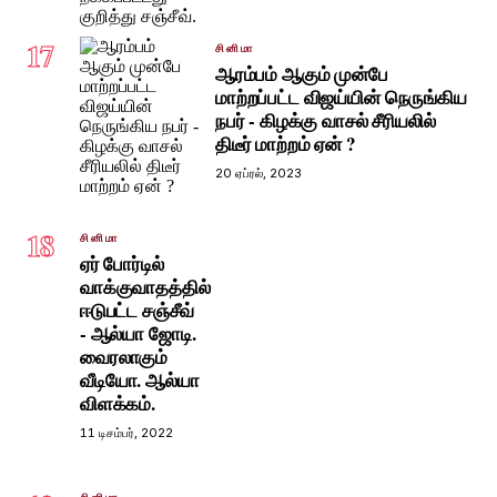
17
சினிமா
ஆரம்பம் ஆகும் முன்பே
மாற்றப்பட்ட விஜய்யின் நெருங்கிய
நபர் - கிழக்கு வாசல் சீரியலில்
திடீர் மாற்றம் ஏன் ?
20 ஏப்ரல், 2023
18
சினிமா
ஏர் போர்டில்
வாக்குவாதத்தில்
ஈடுபட்ட சஞ்சீவ்
- ஆல்யா ஜோடி.
வைரலாகும்
வீடியோ. ஆல்யா
விளக்கம்.
11 டிசம்பர், 2022
சினிமா