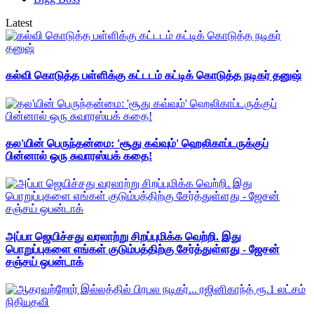
Latest
கல்வி கொடுத்த பள்ளிக்கு கட்டடம் கட்டிக் கொடுத்த நடிகர் தனுஷ்
தல'யின் பெருந்தன்மை: 'சூது கவ்வும்' ஹெலிகாப்டருக்குப்
பின்னால் ஒரு சுவாரஸ்யக் கதை!
அப்பா ஜெயிச்சது வரலாற்று சிறப்புமிக்க வெற்றி. இது
பொறுப்புகளை எங்கள் குடும்பத்திற்கு சேர்த்துள்ளது - ஜேசன்
சஞ்சய் ஒபன்டாக்