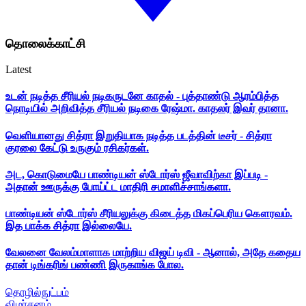
தொலைக்காட்சி
Latest
உடன் நடித்த சீரியல் நடிகருடனே காதல் - புத்தாண்டு ஆரம்பித்த
நொடியில் அறிவித்த சீரியல் நடிகை ரேஷ்மா. காதலர் இவர் தானா.
வெளியானது சித்ரா இறுதியாக நடித்த படத்தின் டீசர் - சித்ரா
குரலை கேட்டு உருகும் ரசிகர்கள்.
அட, கொடுமையே பாண்டியன் ஸ்டோர்ஸ் ஜீவாவிற்கா இப்படி -
அதான் ஊருக்கு போய்ட்ட மாதிரி சமாளிச்சாங்களா.
பாண்டியன் ஸ்டோர்ஸ் சீரியலுக்கு கிடைத்த மிகப்பெரிய கௌரவம்.
இத பாக்க சித்ரா இல்லையே.
வேலனை வேலம்மாளாக மாற்றிய விஜய் டிவி - ஆனால், அதே கதைய
தான் டிங்கரிங் பண்ணி இருகாங்க போல.
தொழில்நுட்பம்
விமர்சனம்