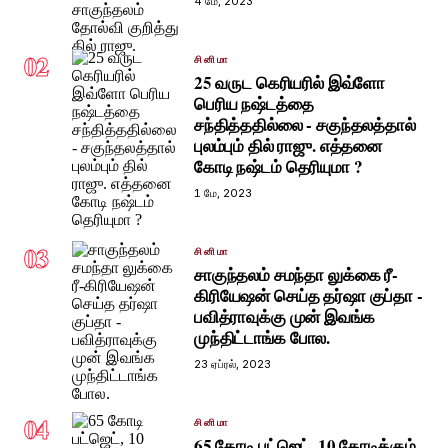
4 மே, 2023
02
சினிமா
25 வருட கெரியரில் இவ்ளோ
பெரிய நஷ்டத்தை
சந்தித்ததில்லை - சகுந்தலத்தால்
புலம்பும் தில் ராஜு. எத்தனை
கோடி நஷ்டம் தெரியுமா ?
1 மே, 2023
03
சினிமா
சாகுந்தலம் சமந்தா லுக்கை ரீ-
கிரியேஷன் செய்த தர்ஷா குப்தா -
பவித்ராவுக்கு முன் இவங்க
முந்திட்டாங்க போல.
23 ஏப்ரல், 2023
04
சினிமா
65 கோடி பட்ஜெட், 10 கோடிக்கும்