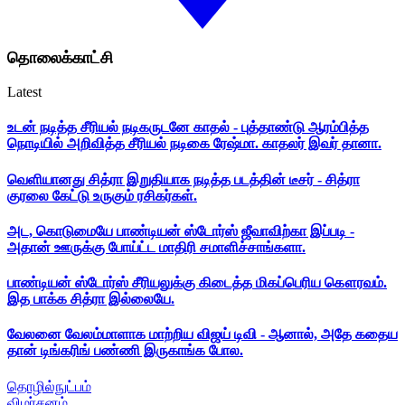
தொலைக்காட்சி
Latest
உடன் நடித்த சீரியல் நடிகருடனே காதல் - புத்தாண்டு ஆரம்பித்த
நொடியில் அறிவித்த சீரியல் நடிகை ரேஷ்மா. காதலர் இவர் தானா.
வெளியானது சித்ரா இறுதியாக நடித்த படத்தின் டீசர் - சித்ரா
குரலை கேட்டு உருகும் ரசிகர்கள்.
அட, கொடுமையே பாண்டியன் ஸ்டோர்ஸ் ஜீவாவிற்கா இப்படி -
அதான் ஊருக்கு போய்ட்ட மாதிரி சமாளிச்சாங்களா.
பாண்டியன் ஸ்டோர்ஸ் சீரியலுக்கு கிடைத்த மிகப்பெரிய கௌரவம்.
இத பாக்க சித்ரா இல்லையே.
வேலனை வேலம்மாளாக மாற்றிய விஜய் டிவி - ஆனால், அதே கதைய
தான் டிங்கரிங் பண்ணி இருகாங்க போல.
தொழில்நுட்பம்
விமர்சனம்