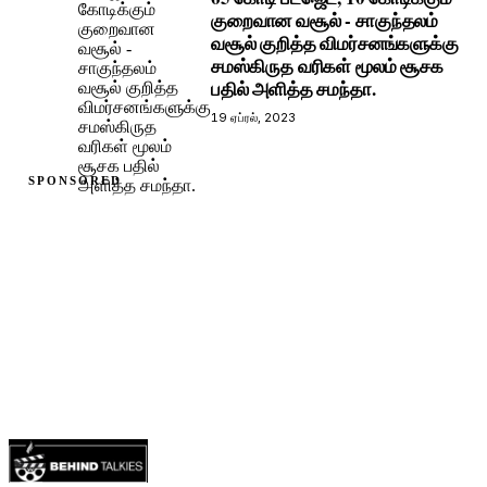
குறைவான வசூல் - சாகுந்தலம்
வசூல் குறித்த விமர்சனங்களுக்கு
சமஸ்கிருத வரிகள் மூலம் சூசக
பதில் அளித்த சமந்தா.
19 ஏப்ரல், 2023
SPONSORED