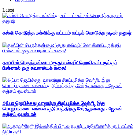
Latest
கல்வி கொடுத்த பள்ளிக்கு கட்டடம் கட்டிக் கொடுத்த நடிகர் தனுஷ்
தல'யின் பெருந்தன்மை: 'சூது கவ்வும்' ஹெலிகாப்டருக்குப்
பின்னால் ஒரு சுவாரஸ்யக் கதை!
அப்பா ஜெயிச்சது வரலாற்று சிறப்புமிக்க வெற்றி. இது
பொறுப்புகளை எங்கள் குடும்பத்திற்கு சேர்த்துள்ளது - ஜேசன்
சஞ்சய் ஒபன்டாக்