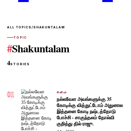
ALL TOPICS
/
SHAKUNTALAM
TOPIC
#
Shakuntalam
4
STORIES
01
சினிமா
நல்லவேள அவங்களுக்கு 35
கோடிக்கு வித்துட்டோம் அதுனால
இத்தனை கோடி நஷ்டத்தோடு
போச்சி - சாகுந்தலம் தோல்வி
குறித்து தில் ராஜு.