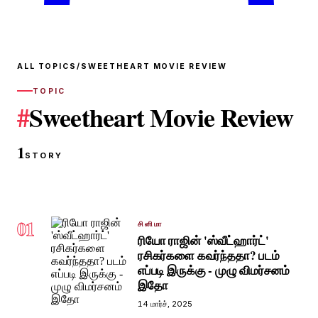
ALL TOPICS
/
SWEETHEART MOVIE REVIEW
TOPIC
#
Sweetheart Movie Review
1
STORY
01
சினிமா
ரியோ ராஜின் 'ஸ்வீட்ஹார்ட்'
ரசிகர்களை கவர்ந்ததா? படம்
எப்படி இருக்கு - முழு விமர்சனம்
இதோ
14 மார்ச், 2025