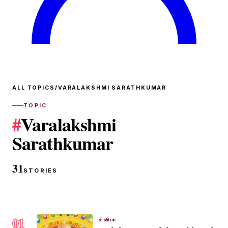
ALL TOPICS
/
VARALAKSHMI SARATHKUMAR
TOPIC
#
Varalakshmi
Sarathkumar
31
STORIES
01
சினிமா