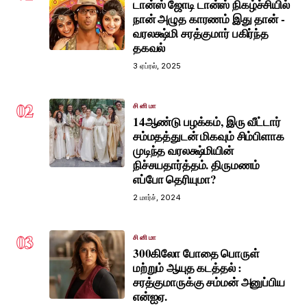
டான்ஸ் ஜோடி டான்ஸ் நிகழ்ச்சியில்
நான் அழுத காரணம் இது தான் -
வரலக்ஷ்மி சரத்குமார் பகிர்ந்த
தகவல்
3 ஏப்ரல், 2025
02
சினிமா
14ஆண்டு பழக்கம், இரு வீட்டார்
சம்மதத்துடன் மிகவும் சிம்பிளாக
முடிந்த வரலக்ஷ்மியின்
நிச்சயதார்த்தம். திருமணம்
எப்போ தெரியுமா?
2 மார்ச், 2024
03
சினிமா
300கிலோ போதை பொருள்
மற்றும் ஆயுத கடத்தல் :
சரத்குமாருக்கு சம்மன் அனுப்பிய
என்ஐஏ.