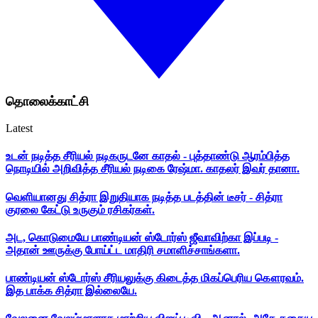
தொலைக்காட்சி
Latest
உடன் நடித்த சீரியல் நடிகருடனே காதல் - புத்தாண்டு ஆரம்பித்த
நொடியில் அறிவித்த சீரியல் நடிகை ரேஷ்மா. காதலர் இவர் தானா.
வெளியானது சித்ரா இறுதியாக நடித்த படத்தின் டீசர் - சித்ரா
குரலை கேட்டு உருகும் ரசிகர்கள்.
அட, கொடுமையே பாண்டியன் ஸ்டோர்ஸ் ஜீவாவிற்கா இப்படி -
அதான் ஊருக்கு போய்ட்ட மாதிரி சமாளிச்சாங்களா.
பாண்டியன் ஸ்டோர்ஸ் சீரியலுக்கு கிடைத்த மிகப்பெரிய கௌரவம்.
இத பாக்க சித்ரா இல்லையே.