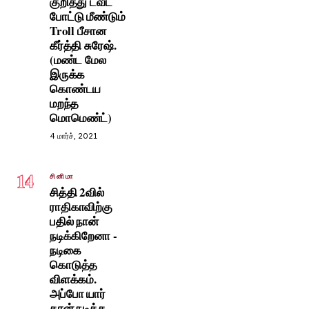
குறித்து ட்வீட்
போட்டு மீண்டும்
Troll பீசான
கீர்த்தி சுரேஷ்.
(மண்ட மேல
இருக்க
கொண்டய
மறந்த
மொமெண்ட்)
4 மார்ச், 2021
14
சினிமா
சித்தி 2வில்
ராதிகாவிற்கு
பதில் நான்
நடிக்கிறேனா -
நடிகை
கொடுத்த
விளக்கம்.
அப்போ யார்
தான் நடிக்க