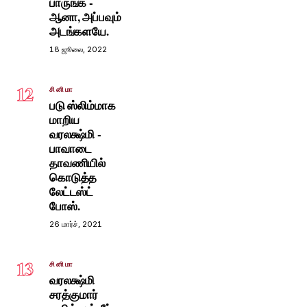
பாருங்க -
ஆனா, அப்பவும்
அடங்களயே.
18 ஜூலை, 2022
12
சினிமா
படு ஸ்லிம்மாக
மாறிய
வரலக்ஷ்மி -
பாவாடை
தாவணியில்
கொடுத்த
லேட்டஸ்ட்
போஸ்.
26 மார்ச், 2021
13
சினிமா
வரலக்ஷ்மி
சரத்குமார்