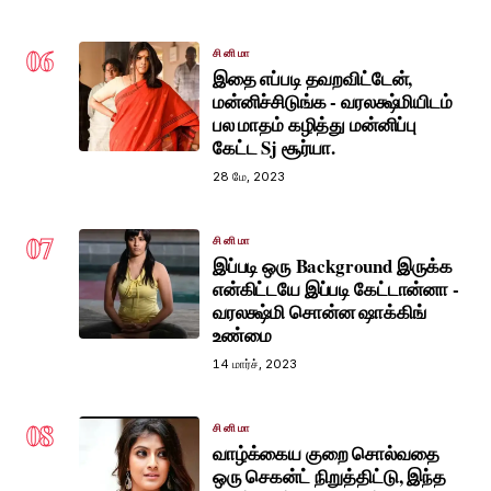
06
சினிமா
இதை எப்படி தவறவிட்டேன்,
மன்னிச்சிடுங்க - வரலக்ஷ்மியிடம்
பல மாதம் கழித்து மன்னிப்பு
கேட்ட Sj சூர்யா.
28 மே, 2023
07
சினிமா
இப்படி ஒரு Background இருக்க
என்கிட்டயே இப்படி கேட்டான்னா -
வரலக்ஷ்மி சொன்ன ஷாக்கிங்
உண்மை
14 மார்ச், 2023
08
சினிமா
வாழ்க்கைய குறை சொல்வதை
ஒரு செகன்ட் நிறுத்திட்டு, இந்த