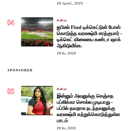
29 ஆகஸ்ட், 2023
04
சினிமா
ஐபிஎல் Final டிக்கெட்டுன் போஸ்
கொடுத்த வரலக்ஷ்மி சரத்குமார் -
டிக்கெட் விலையை கண்டா ஷாக்
ஆகிடுவீங்க.
29 மே, 2023
SPONSORED
05
சினிமா
இன்னும் அவனுக்கு செஞ்சத
பப்லிக்கா சொல்ல முடியாது -
பப்பில் தவறாக நடந்தவனுக்கு
வரலக்ஷ்மி கற்றுக்கொடுத்துள்ள
பாடம்
29 மே, 2023