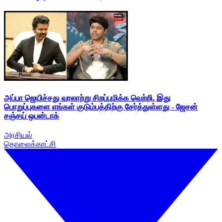
அப்பா ஜெயிச்சது வரலாற்று சிறப்புமிக்க வெற்றி. இது
பொறுப்புகளை எங்கள் குடும்பத்திற்கு சேர்த்துள்ளது - ஜேசன்
சஞ்சய் ஒபன்டாக்
அரசியல்
தொலைக்காட்சி