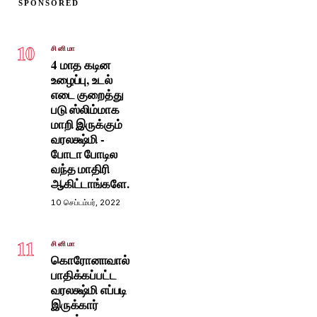
SPONSORED
10
சினிமா
4 மாத கடின
உழைப்பு, உடல்
எடை குறைத்து
படு ஸ்லிம்மாக
மாறி இருக்கும்
வரலக்ஷ்மி -
போடா போடில
வந்த மாதிரி
ஆகிட்டாங்களே.
10 செப்டம்பர், 2022
11
சினிமா
கொரோனாவால்
பாதிக்கப்பட்ட
வரலக்ஷ்மி எப்படி
இருக்கார்