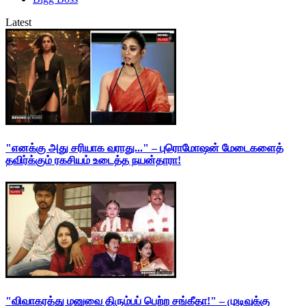
Latest
"எனக்கு அது சரியாக வராது..." – புரொமோஷன் மேடைகளைத்
தவிர்க்கும் ரகசியம் உடைத்த நயன்தாரா!
"விவாகரத்து மனுவை திரும்பப் பெற்ற சங்கீதா!" – முடிவுக்கு