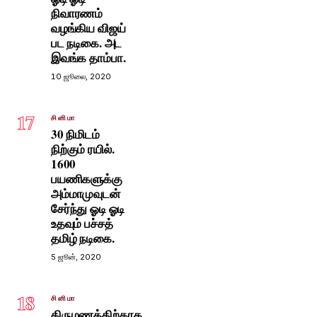
நிவாரணம்
வழங்கிய விஜய்
பட நடிகை. அட
இவங்க தாம்பா.
10 ஜூலை, 2020
17
சினிமா
30 நிமிடம்
நிற்கும் ரயில்.
1600
பயணிகளுக்கு
அம்மாமுவுடன்
சேர்ந்து ஓடி ஓடி
உதவும் பச்சத்
தமிழ் நடிகை.
5 ஜூன், 2020
18
சினிமா
திருமணத்திற்காக