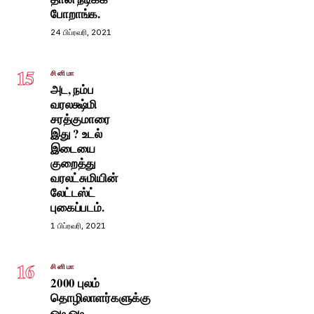
போறாங்க.
24 பிப்ரவரி, 2021
15
சினிமா
அட, நம்ப
வரலக்ஷ்மி
சரத்குமாரை
இது ? உடல்
இடையை
குறைத்து
வரலட்சுமியின்
லேட்டஸ்ட்
புகைப்படம்.
1 பிப்ரவரி, 2021
16
சினிமா
2000 புலம்
தொழிலாளர்களுக்கு
ஓடி ஓடி