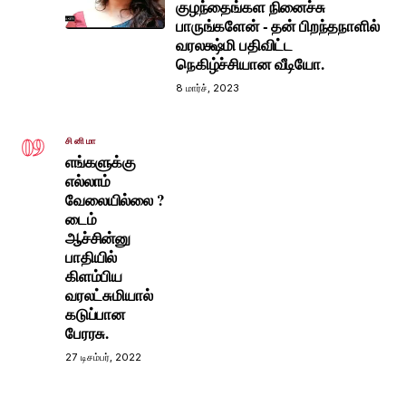
குழந்தைங்கள நினைச்சு
பாருங்களேன் - தன் பிறந்தநாளில்
வரலக்ஷ்மி பதிவிட்ட
நெகிழ்ச்சியான வீடியோ.
8 மார்ச், 2023
09
சினிமா
எங்களுக்கு
எல்லாம்
வேலையில்லை ?
டைம்
ஆச்சின்னு
பாதியில்
கிளம்பிய
வரலட்சுமியால்
கடுப்பான
பேரரசு.
27 டிசம்பர், 2022