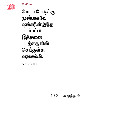
20
சினிமா
போடா போடிக்கு
முன்பாகவே
ஷங்கரின் இந்த
படம் உட்பட
இத்தனை
படத்தை மிஸ்
செய்துள்ள
வரலக்ஷ்மி.
5 மே, 2020
1
/
2
அடுத்த