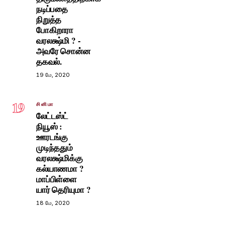
நடிப்பதை
நிறுத்த
போகிறாரா
வரலக்ஷ்மி ? -
அவரே சொன்ன
தகவல்.
19 மே, 2020
19
சினிமா
லேட்டஸ்ட்
நியூஸ் :
ஊரடங்கு
முடிந்ததும்
வரலக்ஷ்மிக்கு
கல்யாணமா ?
மாப்பிள்ளை
யார் தெரியுமா ?
18 மே, 2020