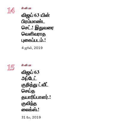
14
சினிமா
விஜய் 63 யின்
பிரம்மாண்ட
செட்.! இதுவரை
வெளிவராத
புகைப்படம்.!
4 ஜூன், 2019
15
சினிமா
விஜய் 63
அப்டேட்
குறித்து ட்வீட்
செய்த
தயாரிப்பாளர்.!
குவிந்த
லைக்ஸ்.!
31 மே, 2019