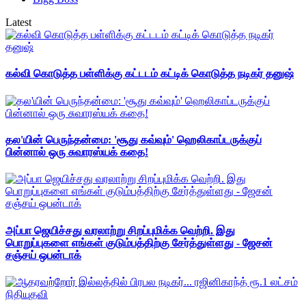
Latest
கல்வி கொடுத்த பள்ளிக்கு கட்டடம் கட்டிக் கொடுத்த நடிகர் தனுஷ்
தல'யின் பெருந்தன்மை: 'சூது கவ்வும்' ஹெலிகாப்டருக்குப்
பின்னால் ஒரு சுவாரஸ்யக் கதை!
அப்பா ஜெயிச்சது வரலாற்று சிறப்புமிக்க வெற்றி. இது
பொறுப்புகளை எங்கள் குடும்பத்திற்கு சேர்த்துள்ளது - ஜேசன்
சஞ்சய் ஒபன்டாக்