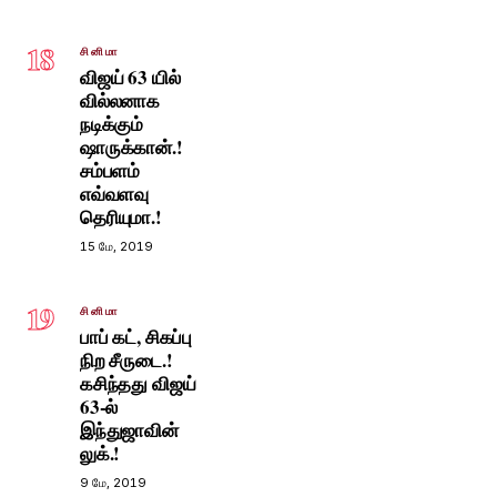
18
சினிமா
விஜய் 63 யில்
வில்லனாக
நடிக்கும்
ஷாருக்கான்.!
சம்பளம்
எவ்வளவு
தெரியுமா.!
15 மே, 2019
19
சினிமா
பாப் கட், சிகப்பு
நிற சீருடை.!
கசிந்தது விஜய்
63-ல்
இந்துஜாவின்
லுக்.!
9 மே, 2019