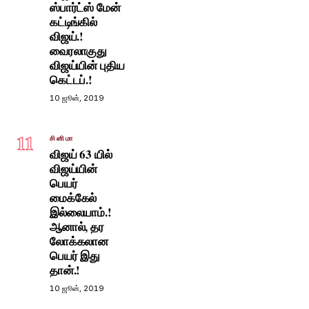
ஸ்பார்ட்ஸ் மேன்
கட்டிங்கில்
விஜய்.!
வைரலாகுது
விஜய்யின் புதிய
கெட்டப்.!
10 ஜூன், 2019
11
சினிமா
விஜய் 63 யில்
விஜய்யின்
பெயர்
மைக்கேல்
இல்லையாம்.!
ஆனால், தர
லோக்கலான
பெயர் இது
தான்.!
10 ஜூன், 2019