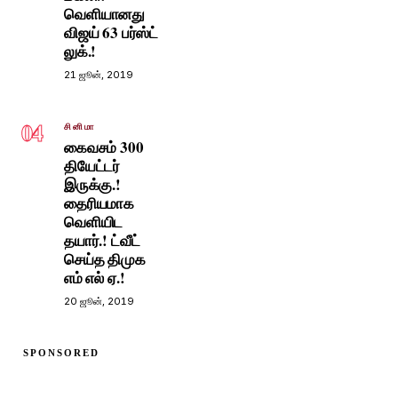
வெளியானது
விஜய் 63 பர்ஸ்ட்
லுக்.!
21 ஜூன், 2019
04
சினிமா
கைவசம் 300
தியேட்டர்
இருக்கு.!
தைரியமாக
வெளியிட
தயார்.! ட்வீட்
செய்த திமுக
எம் எல் ஏ.!
20 ஜூன், 2019
SPONSORED