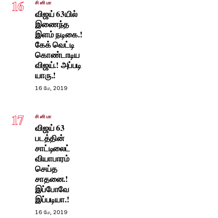
16
சினிமா
விஜய் 63யில்
இணைந்த
இளம் நடிகை.!
கேக் வெட்டி
கொண்டாடிய
விஜய்.! அப்படி
யாரு.!
16 மே, 2019
17
சினிமா
விஜய் 63
படத்தின்
சாட்டிலைட்
வியாபாரம்
செய்த
சாதனை.!
இப்போவே
இப்படியா.!
16 மே, 2019