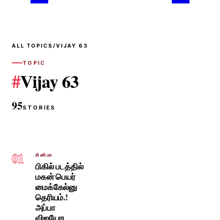
ALL TOPICS
/
VIJAY 63
TOPIC
#
Vijay 63
95
STORIES
01
சினிமா
பிகில் படத்தில்
மகன் பெயர்
மைக்கேல்னு
தெரியம்.!
அப்பா
விஜயோட