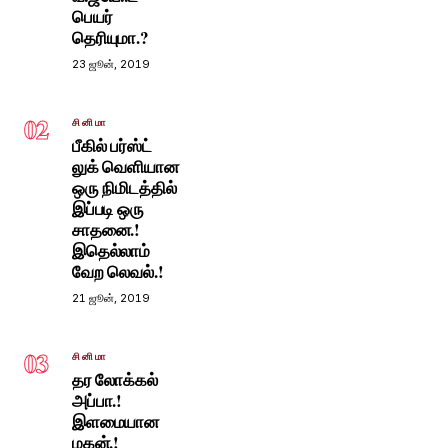
பெயர்
தெரியுமா.?
23 ஜூன், 2019
02
சினிமா
பீகில் பர்ஸ்ட்
லுக் வெளியான
ஒரு நிமிடத்தில்
இப்படி ஒரு
சாதனை.!
இதெல்லாம்
வேற லெவல்.!
21 ஜூன், 2019
03
சினிமா
தர லோக்கல்
அப்பா.!
இளமையான
மகன்.!