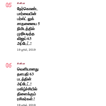
05
சினிமா
நேர்கொண்ட
பார்வையின்
பர்ஸ்ட் லுக்
சாதனையை 5
நிமிடத்தில்
முறியடித்த
விஜய் 63
அப்டேட்.!
19 ஜூன், 2019
06
சினிமா
வெளியானது
தளபதி 63
படத்தின்
அப்டேட்.!
மகிழ்ச்சியில்
திளைக்கும்
ரசிகர்கள்.!
19 ஜூன், 2019