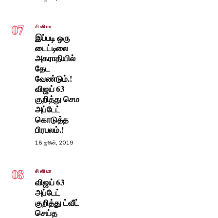
07
சினிமா
இப்படி ஒரு
டைட்டிலை
அகராதியில்
தேட
வேண்டும்.!
விஜய் 63
குறித்து செம
அப்டேட்
கொடுத்த
பிரபலம்.!
18 ஜூன், 2019
08
சினிமா
விஜய் 63
அப்டேட்
குறித்து ட்வீட்
செய்த