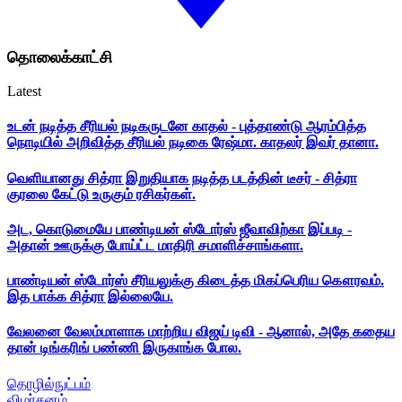
தொலைக்காட்சி
Latest
உடன் நடித்த சீரியல் நடிகருடனே காதல் - புத்தாண்டு ஆரம்பித்த
நொடியில் அறிவித்த சீரியல் நடிகை ரேஷ்மா. காதலர் இவர் தானா.
வெளியானது சித்ரா இறுதியாக நடித்த படத்தின் டீசர் - சித்ரா
குரலை கேட்டு உருகும் ரசிகர்கள்.
அட, கொடுமையே பாண்டியன் ஸ்டோர்ஸ் ஜீவாவிற்கா இப்படி -
அதான் ஊருக்கு போய்ட்ட மாதிரி சமாளிச்சாங்களா.
பாண்டியன் ஸ்டோர்ஸ் சீரியலுக்கு கிடைத்த மிகப்பெரிய கௌரவம்.
இத பாக்க சித்ரா இல்லையே.
வேலனை வேலம்மாளாக மாற்றிய விஜய் டிவி - ஆனால், அதே கதைய
தான் டிங்கரிங் பண்ணி இருகாங்க போல.
தொழில்நுட்பம்
விமர்சனம்