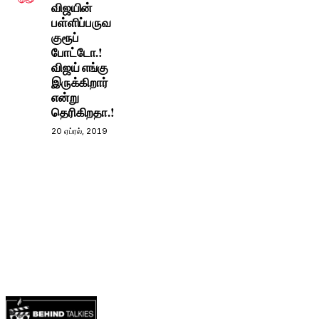
விஜயின்
பள்ளிப்பருவ
குரூப்
போட்டோ.!
விஜய் எங்கு
இருக்கிறார்
என்று
தெரிகிறதா.!
20 ஏப்ரல், 2019