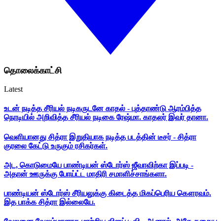
தொலைக்காட்சி
Latest
உடன் நடித்த சீரியல் நடிகருடனே காதல் - புத்தாண்டு ஆரம்பித்த
நொடியில் அறிவித்த சீரியல் நடிகை ரேஷ்மா. காதலர் இவர் தானா.
வெளியானது சித்ரா இறுதியாக நடித்த படத்தின் டீசர் - சித்ரா
குரலை கேட்டு உருகும் ரசிகர்கள்.
அட, கொடுமையே பாண்டியன் ஸ்டோர்ஸ் ஜீவாவிற்கா இப்படி -
அதான் ஊருக்கு போய்ட்ட மாதிரி சமாளிச்சாங்களா.
பாண்டியன் ஸ்டோர்ஸ் சீரியலுக்கு கிடைத்த மிகப்பெரிய கௌரவம்.
இத பாக்க சித்ரா இல்லையே.