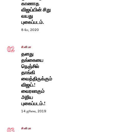
காணாத
விஜய்யின் சிறு
வயது
புகைப்படம்.
8 மே, 2020
02
சினிமா
தனது
தங்கையை
நெஞ்சில்
தாங்கி
வைத்திருக்கும்
விஜய்.!
வைரலாகும்
அறிய
புகைப்படம்.!
14 ஜூலை, 2019
03
சினிமா