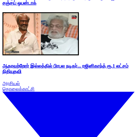
சஞ்சய் ஒபன்டாக்
ஆதரவற்றோர் இல்லத்தில் பிரபல நடிகர்... ரஜினிகாந்த் ரூ.1 லட்சம்
நிதியுதவி
அரசியல்
தொலைக்காட்சி