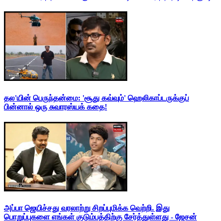
தல'யின் பெருந்தன்மை: 'சூது கவ்வும்' ஹெலிகாப்டருக்குப்
பின்னால் ஒரு சுவாரஸ்யக் கதை!
அப்பா ஜெயிச்சது வரலாற்று சிறப்புமிக்க வெற்றி. இது
பொறுப்புகளை எங்கள் குடும்பத்திற்கு சேர்த்துள்ளது - ஜேசன்