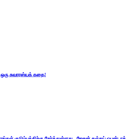
் ஒரு சுவாரஸ்யக் கதை!
ங்கள் குடும்பத்திற்கு சேர்த்துள்ளது - ஜேசன் சஞ்சய் ஒபன்டாக்