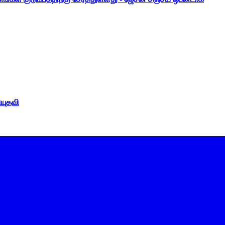
ியுதவி