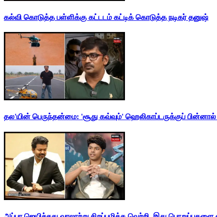
கல்வி கொடுத்த பள்ளிக்கு கட்டடம் கட்டிக் கொடுத்த நடிகர் தனுஷ்
தல'யின் பெருந்தன்மை: 'சூது கவ்வும்' ஹெலிகாப்டருக்குப் பின்னால
அப்பா ஜெயிச்சது வரலாற்று சிறப்புமிக்க வெற்றி. இது பொறுப்புகளை எ