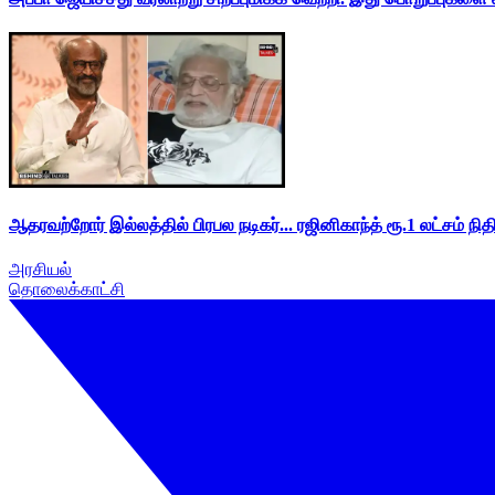
ஆதரவற்றோர் இல்லத்தில் பிரபல நடிகர்... ரஜினிகாந்த் ரூ.1 லட்சம் நித
அரசியல்
தொலைக்காட்சி