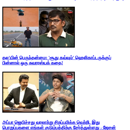
தல'யின் பெருந்தன்மை: 'சூது கவ்வும்' ஹெலிகாப்டருக்குப்
பின்னால் ஒரு சுவாரஸ்யக் கதை!
அப்பா ஜெயிச்சது வரலாற்று சிறப்புமிக்க வெற்றி. இது
பொறுப்புகளை எங்கள் குடும்பத்திற்கு சேர்த்துள்ளது - ஜேசன்