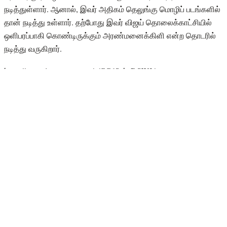
நடித்துள்ளார். ஆனால், இவர் அதிகம் தெலுங்கு மொழிப் படங்களில்
தான் நடித்து உள்ளார். தற்போது இவர் விஜய் தொலைக்காட்சியில்
ஒளிபரப்பாகி கொண்டிருக்கும் அரண்மனைக்கிளி என்ற தொடரில்
நடித்து வருகிறார்.
https://www.instagram.com/p/CC6SakzDSW2/
சமீபத்தில் நடிகை பிரகதி தன்னுடைய மகனுடன் சேர்ந்து 'வாத்தி
கம்மிங்' பாடலுக்கு செம குத்து டான்ஸ் அந்த வீடியோவை தனது
இன்ஸ்டாகிராம் பக்கத்தில்பகிர்ந்திருந்தார். இப்படி ஒரு நிலையில்
பெலே
நடனம் ஆடி அந்த வீடீயோவை தனது சமூக வலைதளத்தில்
பதிவிட்டுள்ளார். இவருக்கு 44 வயதாகி இரண்டு தோளுக்கு மேல்
வளர்ந்த பிள்ளைகளும் இருக்கிறார்கள் என்பது குறிப்பிடத்தக்கது.