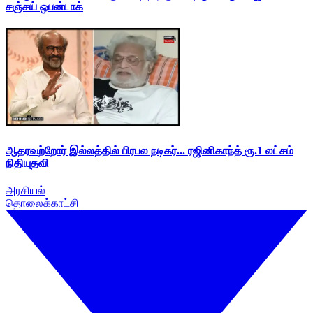
சஞ்சய் ஒபன்டாக்
ஆதரவற்றோர் இல்லத்தில் பிரபல நடிகர்... ரஜினிகாந்த் ரூ.1 லட்சம்
நிதியுதவி
அரசியல்
தொலைக்காட்சி