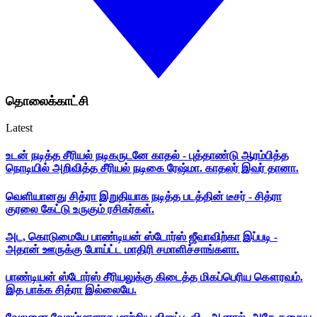
தொலைக்காட்சி
Latest
உடன் நடித்த சீரியல் நடிகருடனே காதல் - புத்தாண்டு ஆரம்பித்த
நொடியில் அறிவித்த சீரியல் நடிகை ரேஷ்மா. காதலர் இவர் தானா.
வெளியானது சித்ரா இறுதியாக நடித்த படத்தின் டீசர் - சித்ரா
குரலை கேட்டு உருகும் ரசிகர்கள்.
அட, கொடுமையே பாண்டியன் ஸ்டோர்ஸ் ஜீவாவிற்கா இப்படி -
அதான் ஊருக்கு போய்ட்ட மாதிரி சமாளிச்சாங்களா.
பாண்டியன் ஸ்டோர்ஸ் சீரியலுக்கு கிடைத்த மிகப்பெரிய கௌரவம்.
இத பாக்க சித்ரா இல்லையே.