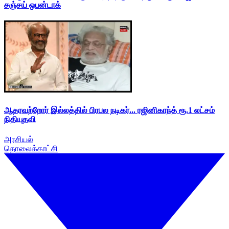
சஞ்சய் ஒபன்டாக்
ஆதரவற்றோர் இல்லத்தில் பிரபல நடிகர்... ரஜினிகாந்த் ரூ.1 லட்சம்
நிதியுதவி
அரசியல்
தொலைக்காட்சி