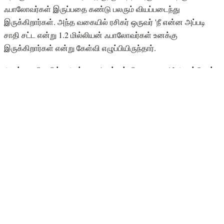
ஃபாலோவர்கள் இருப்பதை கண்டு பலரும் வியப்படைந்து
இருக்கிறார்கள். அந்த வகையில் ரசிகர் ஒருவர் 'நீ என்ன அப்படி
சாதி சட்ட என்று 1.2 மில்லியன் ஃபாலோவர்கள் உனக்கு
இருக்கிறார்கள் என்று கேள்வி எழுப்பியிருந்தார்.
அதற்கு பதிலளித்த அஞ்சனா 'ஒன்றும் கிடையாது. 12 ஆண்டுகள்
என்னுடைய வேலையை மட்டும் நான் செய்தேன். எதையும் நான்
சாதிக்கவில்லை' என்று குறிப்பிட்டிருக்கிறார். மேலும், இதனை
ஸ்க்ரீன் ஷாட் எடுத்து தனது இன்ஸ்டாகிராம் பக்கத்தில் பகிர்ந்த
அஞ்சனா என்னுடைய வளர்ச்சி மற்றும் புகழ் அத்தனை விரைவில்
எடுத்தது கிடையாது. நிதானமாகவும் கடினமாக உழைத்து 12
ஆண்டுகளில் இந்த இடத்தை நான் பிடித்திருக்கிறேன் என்று
குறிப்பிட்டிருக்கிறார்.