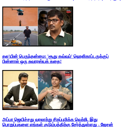
தல'யின் பெருந்தன்மை: 'சூது கவ்வும்' ஹெலிகாப்டருக்குப்
பின்னால் ஒரு சுவாரஸ்யக் கதை!
அப்பா ஜெயிச்சது வரலாற்று சிறப்புமிக்க வெற்றி. இது
பொறுப்புகளை எங்கள் குடும்பத்திற்கு சேர்த்துள்ளது - ஜேசன்