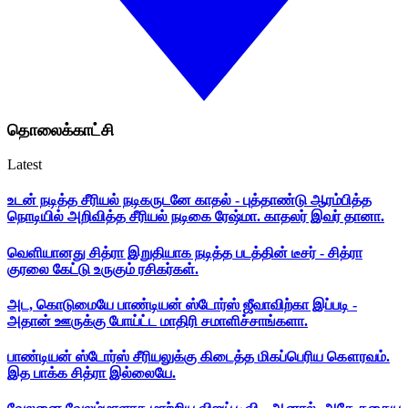
தொலைக்காட்சி
Latest
உடன் நடித்த சீரியல் நடிகருடனே காதல் - புத்தாண்டு ஆரம்பித்த
நொடியில் அறிவித்த சீரியல் நடிகை ரேஷ்மா. காதலர் இவர் தானா.
வெளியானது சித்ரா இறுதியாக நடித்த படத்தின் டீசர் - சித்ரா
குரலை கேட்டு உருகும் ரசிகர்கள்.
அட, கொடுமையே பாண்டியன் ஸ்டோர்ஸ் ஜீவாவிற்கா இப்படி -
அதான் ஊருக்கு போய்ட்ட மாதிரி சமாளிச்சாங்களா.
பாண்டியன் ஸ்டோர்ஸ் சீரியலுக்கு கிடைத்த மிகப்பெரிய கௌரவம்.
இத பாக்க சித்ரா இல்லையே.