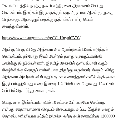
“கயல்” படத்தில் நடித்த நடிகர் சந்திரனை திருமணம் செய்து
கொண்டார். இவர்கள் இருவருக்கும் ஒரு அழகான ஆண் குழந்தை
பிறந்ததது. அந்த குழந்தைக்கு ருத்ராக்ஸ் என்று பெயர்
வைத்துள்ளனர்.
https://www.instagram.com/p/CC_HnyolCVY/
அதற்கு பிறகு வி ஜே அஞ்சனா சில ஆண்டுகள் பிரேக் எடுத்துக்
கொண்டார். தற்போது இவர் மீண்டும் தனது தொகுப்பாளினி
பணிக்கு திரும்பியுள்ளார். ஜீ தமிழ் சேனலில் ஒளிபரப்பாகி வரும்
நிகழ்ச்சிக்கு தொகுப்பாளினியாக இருந்து வருகிறார். மேலும், விஜே
அஞ்சனா அவர்கள் எப்போதும் சமூக வலைத்தளங்களில் ஆக்டிவாக
இருப்பார்.தற்போது வரை இவரை 1.2 மில்லியன் அதாவது 12 லட்சம்
பேர் பின்தொடர்ந்து உள்ளார்கள்.
பொதுவாக இன்ஸ்டாகிராமில் 10 லட்சம் பேர் ஃபாலோ செய்வது
என்பது சாதாரணமான விஷயம் கிடையாது. அப்படி இருக்க வெறும்
தொகுப்பாளினியாக மட்டும் இருந்து வந்த அஞ்சனாவிற்கு 1200000