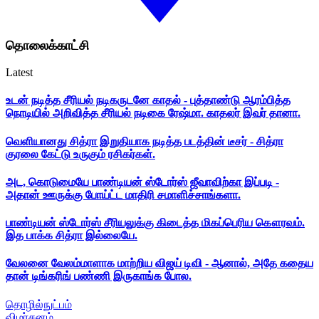
தொலைக்காட்சி
Latest
உடன் நடித்த சீரியல் நடிகருடனே காதல் - புத்தாண்டு ஆரம்பித்த
நொடியில் அறிவித்த சீரியல் நடிகை ரேஷ்மா. காதலர் இவர் தானா.
வெளியானது சித்ரா இறுதியாக நடித்த படத்தின் டீசர் - சித்ரா
குரலை கேட்டு உருகும் ரசிகர்கள்.
அட, கொடுமையே பாண்டியன் ஸ்டோர்ஸ் ஜீவாவிற்கா இப்படி -
அதான் ஊருக்கு போய்ட்ட மாதிரி சமாளிச்சாங்களா.
பாண்டியன் ஸ்டோர்ஸ் சீரியலுக்கு கிடைத்த மிகப்பெரிய கௌரவம்.
இத பாக்க சித்ரா இல்லையே.
வேலனை வேலம்மாளாக மாற்றிய விஜய் டிவி - ஆனால், அதே கதைய
தான் டிங்கரிங் பண்ணி இருகாங்க போல.
தொழில்நுட்பம்
விமர்சனம்