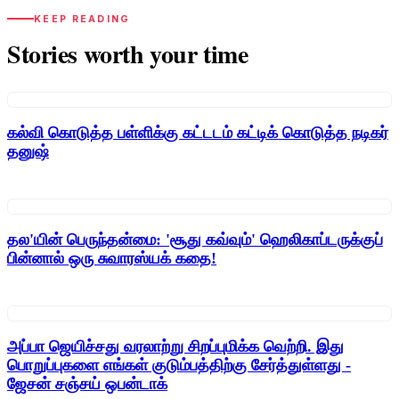
KEEP READING
Stories worth your time
கல்வி கொடுத்த பள்ளிக்கு கட்டடம் கட்டிக் கொடுத்த நடிகர்
தனுஷ்
தல'யின் பெருந்தன்மை: 'சூது கவ்வும்' ஹெலிகாப்டருக்குப்
பின்னால் ஒரு சுவாரஸ்யக் கதை!
அப்பா ஜெயிச்சது வரலாற்று சிறப்புமிக்க வெற்றி. இது
பொறுப்புகளை எங்கள் குடும்பத்திற்கு சேர்த்துள்ளது -
ஜேசன் சஞ்சய் ஒபன்டாக்