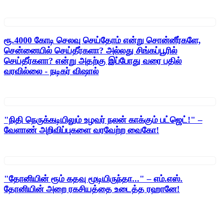
ரூ.4000 கோடி செலவு செய்தோம் என்று சொன்னீர்களே,
சென்னையில் செய்தீர்களா? அல்லது சிங்கப்பூரில்
செய்தீர்களா? என்று அதற்கு இப்போது வரை பதில்
வரவில்லை - நடிகர் விஷால்
"நிதி நெருக்கடியிலும் உழவர் நலன் காக்கும் பட்ஜெட்!" –
வேளாண் அறிவிப்புகளை வரவேற்ற வைகோ!
"தோனியின் ரூம் கதவு மூடியிருந்தா..." – எம்.எஸ்.
தோனியின் அறை ரகசியத்தை உடைத்த ரஹானே!