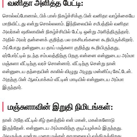
வனிதா அளித்த பேட்டி:
சொல்லப்போனால், பிக் பாஸ் நிகழ்ச்சிக்கு பின் வனிதா வாழ்க்கையே
மாறிவிட்டது என்று சொல்லலாம். இந்நிலையில் சமீபத்தில் வனிதா
அவர்கள் ஷகிலாவின் நிகழ்ச்சியில் பேட்டி ஒன்று அளித்திருந்தார்.
அதில் அவர் தன்னைக் குறித்த பல ரகசியங்களை கூறியிருக்கிறார்.
அப்போது தன்னுடைய தாய் மஞ்சுளா குறித்து கூறியிருந்தது,
ஏர்போர்ட்டில் நடந்த சம்பவத்திற்கு பிறகு என்னை என்னுடைய அம்மா
மஞ்சுளா வீட்டிற்கு வரச் சொன்னார். வீட்டிற்கு சென்று நான்
என்னுடைய தந்தையின் காலில் விழுது அழுது மன்னிப்பு கேட்டேன்.
அதற்கு பின் ஆலப்பாக்கம் வீட்டின் மாடியில் என்னுடைய அம்மா
இருந்தார்.
மஞ்சுளாவின் இறுதி நிமிடங்கள்:
நான் அதே வீட்டில் கீழ் தளத்தில் என் மகன், மகள்களோடு
இருந்தேன். என்னுடைய அம்மாவிற்கு குடிப்பழக்கம் இருந்தது.
அவருக்கு மூன்று முறை மஞ்சள் காமாலையும் வந்திருக்கிறது.