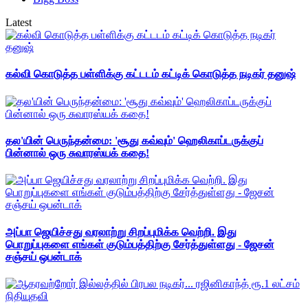
Latest
கல்வி கொடுத்த பள்ளிக்கு கட்டடம் கட்டிக் கொடுத்த நடிகர் தனுஷ்
தல'யின் பெருந்தன்மை: 'சூது கவ்வும்' ஹெலிகாப்டருக்குப்
பின்னால் ஒரு சுவாரஸ்யக் கதை!
அப்பா ஜெயிச்சது வரலாற்று சிறப்புமிக்க வெற்றி. இது
பொறுப்புகளை எங்கள் குடும்பத்திற்கு சேர்த்துள்ளது - ஜேசன்
சஞ்சய் ஒபன்டாக்