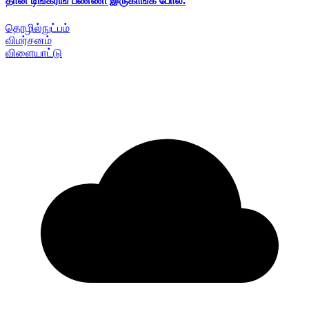
தான் டிங்கரிங் பண்ணி இருகாங்க போல.
தொழில்நுட்பம்
விமர்சனம்
விளையாட்டு