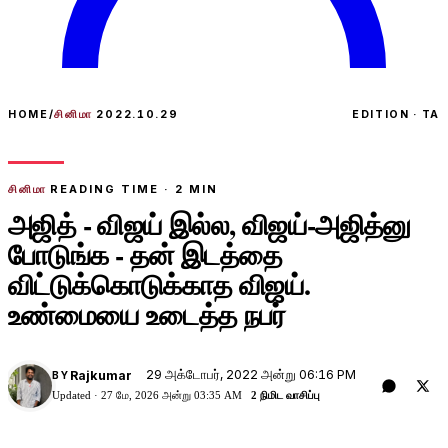
HOME
/
சினிமா
2022.10.29
EDITION · TA
சினிமா
READING TIME ·
2
MIN
அஜித் - விஜய் இல்ல, விஜய்-அஜித்னு
போடுங்க - தன் இடத்தை
விட்டுக்கொடுக்காத விஜய்.
உண்மையை உடைத்த நபர்
29 அக்டோபர், 2022 அன்று 06:16 PM
Rajkumar
BY
Updated ·
27 மே, 2026 அன்று 03:35 AM
2 நிமிட வாசிப்பு