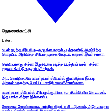
தொலைக்காட்சி
Latest
உடன் நடித்த சீரியல் நடிகருடனே காதல் - புத்தாண்டு ஆரம்பித்த
நொடியில் அறிவித்த சீரியல் நடிகை ரேஷ்மா. காதலர் இவர் தானா.
வெளியானது சித்ரா இறுதியாக நடித்த படத்தின் டீசர் - சித்ரா
குரலை கேட்டு உருகும் ரசிகர்கள்.
அட, கொடுமையே பாண்டியன் ஸ்டோர்ஸ் ஜீவாவிற்கா இப்படி -
அதான் ஊருக்கு போய்ட்ட மாதிரி சமாளிச்சாங்களா.
பாண்டியன் ஸ்டோர்ஸ் சீரியலுக்கு கிடைத்த மிகப்பெரிய கௌரவம்.
இத பாக்க சித்ரா இல்லையே.
வேலனை வேலம்மாளாக மாற்றிய விஜய் டிவி - ஆனால், அதே கதைய