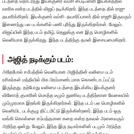
படத்தை தொடர்ந்து இயக்குனர் வம்சி பைடிபள்ளி இயக்கத்தில்
வாரிசு என்ற படத்தில் விஜய் நடிக்கிறார். இந்த படத்தை தில் ராஜு
தயாரிக்கிறார். இயக்குனர் வம்சி- தயாரிப்பாளர் தில் ராஜூ இருவரும்
இணைந்து பல படங்களில் பணி புரிந்து இருக்கிறார்கள். மேலும்,
விஜய்யின் இந்த படம் தமிழ், தெலுங்கு என இரு மொழிகளில்
வெளியாக இருக்கிறது. இந்த படத்திற்கு தமன் இசையமைகிறார்.
அஜித் நடிக்கும் படம்:
அதேபோல் சமீபத்தில் வெளியான அஜித்தின் வலிமை படம்
ரசிகர்கள் மத்தியில் மிக பிரம்மாண்டமாக கொண்டாடப்பட்டு
இருந்தது. தற்போது வலிமை படத்தை இயக்கிய இயக்குனர்
வினோத் குமாரின் மொத்த டீமும் துணிவு படத்திற்கான வேலையில்
மும்முரமாக இறங்கி இருக்கிறார்கள். இந்த படம் பல மொழிகளில்
வெளியிட படக்குழு திட்டமிட்டு இருக்கின்றனர். இந்த படம் ஒரு
வங்கி கொள்ளை சம்மந்தமான கதை என்ற தகவல் அனைவரும்
அறிந்த ஒன்று. மேலும், இந்த இரு நடிகர்களின் படமும் அடுத்த
ஆண்டு பொங்கல் பண்டிகைக்கு வெளியாக இருக்கிறது.