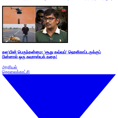
தல'யின் பெருந்தன்மை: 'சூது கவ்வும்' ஹெலிகாப்டருக்குப்
பின்னால் ஒரு சுவாரஸ்யக் கதை!
அரசியல்
தொலைக்காட்சி