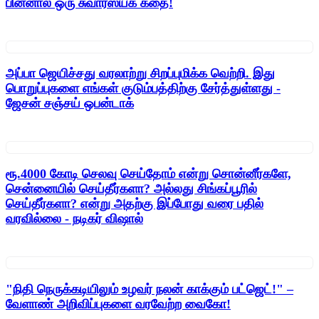
பின்னால் ஒரு சுவாரஸ்யக் கதை!
அப்பா ஜெயிச்சது வரலாற்று சிறப்புமிக்க வெற்றி. இது
பொறுப்புகளை எங்கள் குடும்பத்திற்கு சேர்த்துள்ளது -
ஜேசன் சஞ்சய் ஒபன்டாக்
ரூ.4000 கோடி செலவு செய்தோம் என்று சொன்னீர்களே,
சென்னையில் செய்தீர்களா? அல்லது சிங்கப்பூரில்
செய்தீர்களா? என்று அதற்கு இப்போது வரை பதில்
வரவில்லை - நடிகர் விஷால்
"நிதி நெருக்கடியிலும் உழவர் நலன் காக்கும் பட்ஜெட்!" –
வேளாண் அறிவிப்புகளை வரவேற்ற வைகோ!