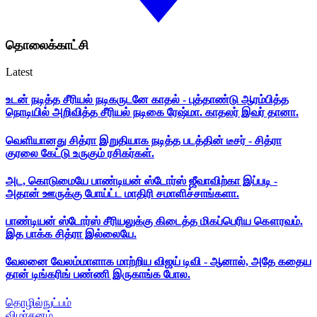
தொலைக்காட்சி
Latest
உடன் நடித்த சீரியல் நடிகருடனே காதல் - புத்தாண்டு ஆரம்பித்த
நொடியில் அறிவித்த சீரியல் நடிகை ரேஷ்மா. காதலர் இவர் தானா.
வெளியானது சித்ரா இறுதியாக நடித்த படத்தின் டீசர் - சித்ரா
குரலை கேட்டு உருகும் ரசிகர்கள்.
அட, கொடுமையே பாண்டியன் ஸ்டோர்ஸ் ஜீவாவிற்கா இப்படி -
அதான் ஊருக்கு போய்ட்ட மாதிரி சமாளிச்சாங்களா.
பாண்டியன் ஸ்டோர்ஸ் சீரியலுக்கு கிடைத்த மிகப்பெரிய கௌரவம்.
இத பாக்க சித்ரா இல்லையே.
வேலனை வேலம்மாளாக மாற்றிய விஜய் டிவி - ஆனால், அதே கதைய
தான் டிங்கரிங் பண்ணி இருகாங்க போல.
தொழில்நுட்பம்
விமர்சனம்