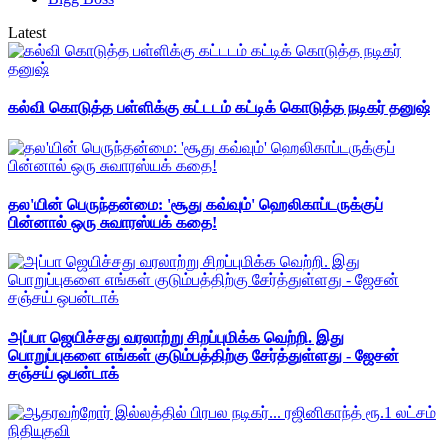
Latest
கல்வி கொடுத்த பள்ளிக்கு கட்டடம் கட்டிக் கொடுத்த நடிகர் தனுஷ்
தல'யின் பெருந்தன்மை: 'சூது கவ்வும்' ஹெலிகாப்டருக்குப்
பின்னால் ஒரு சுவாரஸ்யக் கதை!
அப்பா ஜெயிச்சது வரலாற்று சிறப்புமிக்க வெற்றி. இது
பொறுப்புகளை எங்கள் குடும்பத்திற்கு சேர்த்துள்ளது - ஜேசன்
சஞ்சய் ஒபன்டாக்