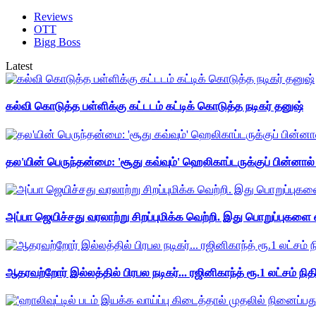
Reviews
OTT
Bigg Boss
Latest
கல்வி கொடுத்த பள்ளிக்கு கட்டடம் கட்டிக் கொடுத்த நடிகர் தனுஷ்
தல'யின் பெருந்தன்மை: 'சூது கவ்வும்' ஹெலிகாப்டருக்குப் பின்னால
அப்பா ஜெயிச்சது வரலாற்று சிறப்புமிக்க வெற்றி. இது பொறுப்புகளை எ
ஆதரவற்றோர் இல்லத்தில் பிரபல நடிகர்... ரஜினிகாந்த் ரூ.1 லட்சம் நித