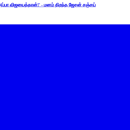
 அப்பா விஜயைத்தான்!' - மனம் திறந்த ஜேசன் சஞ்சய்