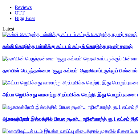
Reviews
OTT
Bigg Boss
Latest
கல்வி கொடுத்த பள்ளிக்கு கட்டடம் கட்டிக் கொடுத்த நடிகர் தனுஷ்
தல'யின் பெருந்தன்மை: 'சூது கவ்வும்' ஹெலிகாப்டருக்குப் பின்னால
அப்பா ஜெயிச்சது வரலாற்று சிறப்புமிக்க வெற்றி. இது பொறுப்புகளை எ
ஆதரவற்றோர் இல்லத்தில் பிரபல நடிகர்... ரஜினிகாந்த் ரூ.1 லட்சம் நித