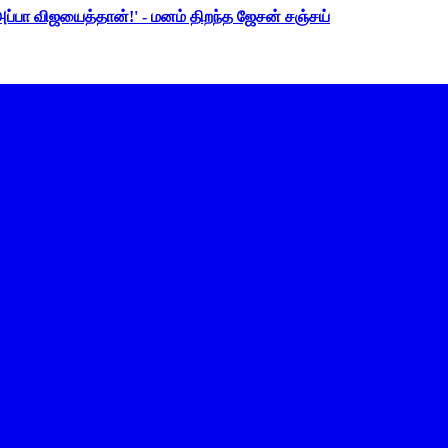
 அப்பா விஜயைத்தான்!' - மனம் திறந்த ஜேசன் சஞ்சய்