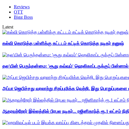
Reviews
OTT
Bigg Boss
Latest
கல்வி கொடுத்த பள்ளிக்கு கட்டடம் கட்டிக் கொடுத்த நடிகர் தனுஷ்
தல'யின் பெருந்தன்மை: 'சூது கவ்வும்' ஹெலிகாப்டருக்குப் பின்னால
அப்பா ஜெயிச்சது வரலாற்று சிறப்புமிக்க வெற்றி. இது பொறுப்புகளை எ
ஆதரவற்றோர் இல்லத்தில் பிரபல நடிகர்... ரஜினிகாந்த் ரூ.1 லட்சம் நித