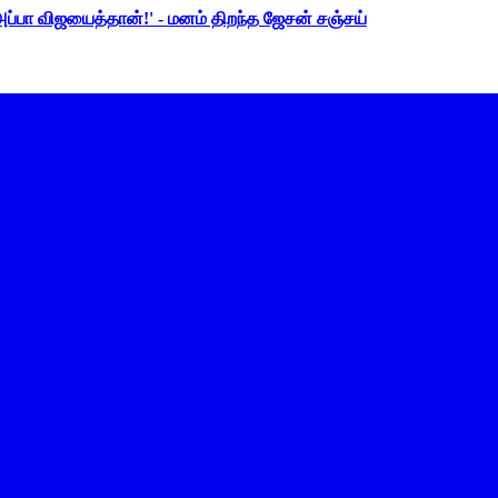
 அப்பா விஜயைத்தான்!' - மனம் திறந்த ஜேசன் சஞ்சய்