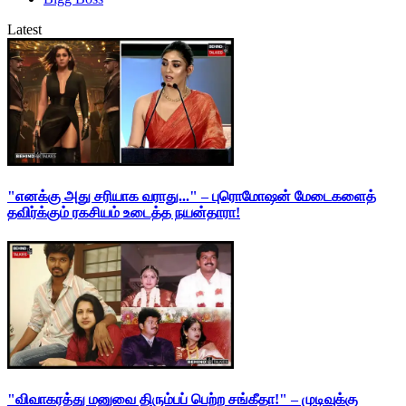
Latest
"எனக்கு அது சரியாக வராது..." – புரொமோஷன் மேடைகளைத்
தவிர்க்கும் ரகசியம் உடைத்த நயன்தாரா!
"விவாகரத்து மனுவை திரும்பப் பெற்ற சங்கீதா!" – முடிவுக்கு