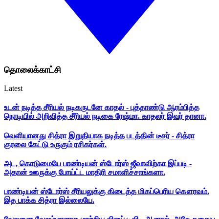
தொலைக்காட்சி
Latest
உடன் நடித்த சீரியல் நடிகருடனே காதல் - புத்தாண்டு ஆரம்பித்த
நொடியில் அறிவித்த சீரியல் நடிகை ரேஷ்மா. காதலர் இவர் தானா.
வெளியானது சித்ரா இறுதியாக நடித்த படத்தின் டீசர் - சித்ரா
குரலை கேட்டு உருகும் ரசிகர்கள்.
அட, கொடுமையே பாண்டியன் ஸ்டோர்ஸ் ஜீவாவிற்கா இப்படி -
அதான் ஊருக்கு போய்ட்ட மாதிரி சமாளிச்சாங்களா.
பாண்டியன் ஸ்டோர்ஸ் சீரியலுக்கு கிடைத்த மிகப்பெரிய கௌரவம்.
இத பாக்க சித்ரா இல்லையே.