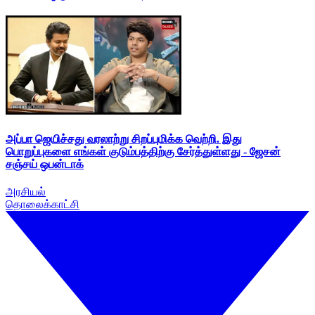
அப்பா ஜெயிச்சது வரலாற்று சிறப்புமிக்க வெற்றி. இது
பொறுப்புகளை எங்கள் குடும்பத்திற்கு சேர்த்துள்ளது - ஜேசன்
சஞ்சய் ஒபன்டாக்
அரசியல்
தொலைக்காட்சி