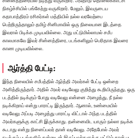
சின்னத்திரையில் நடித்து வருகிறார். அதோடு தொலைக்காட்சி
நிகழ்ச்சியில் பங்கேற்று வருகிறார். மேலும், இவருடைய
கதாபாத்திரம் ரசிகர்கள் மத்தியில் நல்ல வரவேற்பை
பெற்றிருந்தாலும் தமிழ் சினிமாவில் ஒரு நிலையான இடத்தை
இவரால் பிடிக்க முடியவில்லை. அது மட்டுமில்லாமல் சமீப
காலமாகவே இவர் சின்னத்திரை, படங்களிலும் பெரிதாக இவரை
காண முடியவில்லை.
ஆர்த்தி பேட்டி:
இந்த நிலையில் சமீபத்தில் ஆர்த்தி அவர்கள் பேட்டி ஒன்றை
அளித்திருந்தார். அதில் அவர் வடிவேலு குறித்து கூறியிருந்தது, ஒரு
படத்தில் நடிக்கும் போது வடிவேலு என்னை அழைத்து, நீ நல்ல
நடிக்கிறாய் என்று பாராட்டி இருந்தார். ஆனால், உண்மையில்
வடிவேலு அப்படி அழைத்து பாராட்டி விட்டால் அந்த படத்தில்
அவர்களுக்கு காட்சி இருக்காது. தன்னைவிட யாரும் நல்லா நடிக்க
கூடாது என்று நினைப்பவர் தான் வடிவேலு. அதேபோல் அவர்
நடிக்கும் படங்களில் தன்னுடன் இருப்பவர்களுக்கு மட்டும் தான் பட