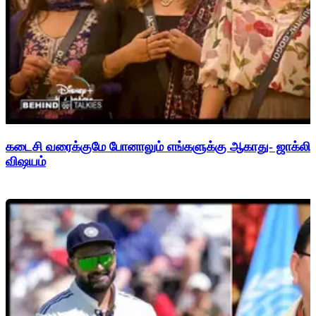
கடைசி வரைக்குமே போனாலும் எங்களுக்கு ஆகாது- ஜாக்லின
விஷயம்