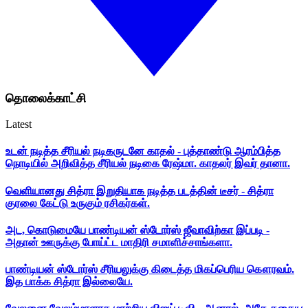
தொலைக்காட்சி
Latest
உடன் நடித்த சீரியல் நடிகருடனே காதல் - புத்தாண்டு ஆரம்பித்த
நொடியில் அறிவித்த சீரியல் நடிகை ரேஷ்மா. காதலர் இவர் தானா.
வெளியானது சித்ரா இறுதியாக நடித்த படத்தின் டீசர் - சித்ரா
குரலை கேட்டு உருகும் ரசிகர்கள்.
அட, கொடுமையே பாண்டியன் ஸ்டோர்ஸ் ஜீவாவிற்கா இப்படி -
அதான் ஊருக்கு போய்ட்ட மாதிரி சமாளிச்சாங்களா.
பாண்டியன் ஸ்டோர்ஸ் சீரியலுக்கு கிடைத்த மிகப்பெரிய கௌரவம்.
இத பாக்க சித்ரா இல்லையே.