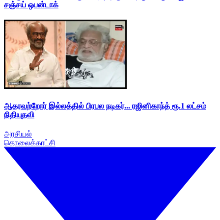
சஞ்சய் ஒபன்டாக்
ஆதரவற்றோர் இல்லத்தில் பிரபல நடிகர்... ரஜினிகாந்த் ரூ.1 லட்சம்
நிதியுதவி
அரசியல்
தொலைக்காட்சி