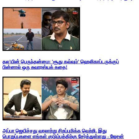
தல'யின் பெருந்தன்மை: 'சூது கவ்வும்' ஹெலிகாப்டருக்குப்
பின்னால் ஒரு சுவாரஸ்யக் கதை!
அப்பா ஜெயிச்சது வரலாற்று சிறப்புமிக்க வெற்றி. இது
பொறுப்புகளை எங்கள் குடும்பத்திற்கு சேர்த்துள்ளது - ஜேசன்