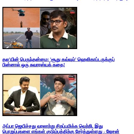
தல'யின் பெருந்தன்மை: 'சூது கவ்வும்' ஹெலிகாப்டருக்குப்
பின்னால் ஒரு சுவாரஸ்யக் கதை!
அப்பா ஜெயிச்சது வரலாற்று சிறப்புமிக்க வெற்றி. இது
பொறுப்புகளை எங்கள் குடும்பத்திற்கு சேர்த்துள்ளது - ஜேசன்