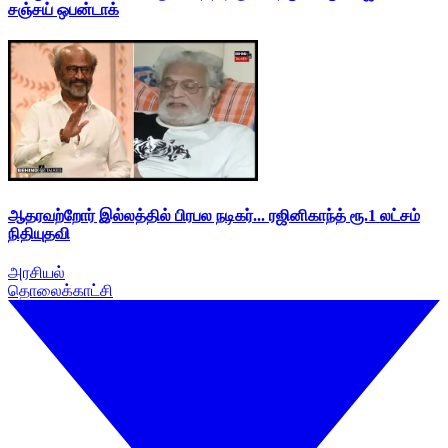
சஞ்சய் ஒபன்டாக்
ஆதரவற்றோர் இல்லத்தில் பிரபல நடிகர்... ரஜினிகாந்த் ரூ.1 லட்சம்
நிதியுதவி
அரசியல்
தொலைக்காட்சி