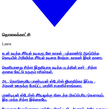
தொலைக்காட்சி
Latest
உடன் நடித்த சீரியல் நடிகருடனே காதல் - புத்தாண்டு ஆரம்பித்த
நொடியில் அறிவித்த சீரியல் நடிகை ரேஷ்மா. காதலர் இவர் தானா.
வெளியானது சித்ரா இறுதியாக நடித்த படத்தின் டீசர் - சித்ரா
குரலை கேட்டு உருகும் ரசிகர்கள்.
அட, கொடுமையே பாண்டியன் ஸ்டோர்ஸ் ஜீவாவிற்கா இப்படி -
அதான் ஊருக்கு போய்ட்ட மாதிரி சமாளிச்சாங்களா.
பாண்டியன் ஸ்டோர்ஸ் சீரியலுக்கு கிடைத்த மிகப்பெரிய கௌரவம்.
இத பாக்க சித்ரா இல்லையே.