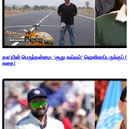
தல'யின் பெருந்தன்மை: 'சூது கவ்வும்' ஹெலிகாப்டருக்குப் ப
கதை!