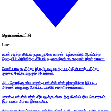
தொலைக்காட்சி
Latest
உடன் நடித்த சீரியல் நடிகருடனே காதல் - புத்தாண்டு ஆரம்பித்த
நொடியில் அறிவித்த சீரியல் நடிகை ரேஷ்மா. காதலர் இவர் தானா.
வெளியானது சித்ரா இறுதியாக நடித்த படத்தின் டீசர் - சித்ரா
குரலை கேட்டு உருகும் ரசிகர்கள்.
அட, கொடுமையே பாண்டியன் ஸ்டோர்ஸ் ஜீவாவிற்கா இப்படி -
அதான் ஊருக்கு போய்ட்ட மாதிரி சமாளிச்சாங்களா.
பாண்டியன் ஸ்டோர்ஸ் சீரியலுக்கு கிடைத்த மிகப்பெரிய கௌரவம்.
இத பாக்க சித்ரா இல்லையே.