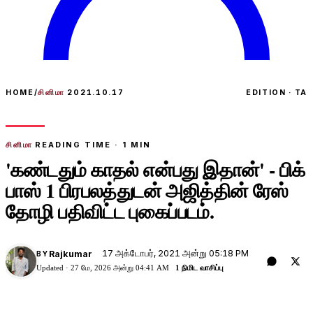
HOME
/
சினிமா
2021.10.17
EDITION · TA
சினிமா
READING TIME ·
1
MIN
'கண்டதும் காதல் என்பது இதான்' - பிக்
பாஸ் 1 பிரபலத்துடன் அஜித்தின் ரேஸ்
தோழி பதிவிட்ட புகைப்படம்.
17 அக்டோபர், 2021 அன்று 05:18 PM
Rajkumar
BY
Updated ·
27 மே, 2026 அன்று 04:41 AM
1 நிமிட வாசிப்பு