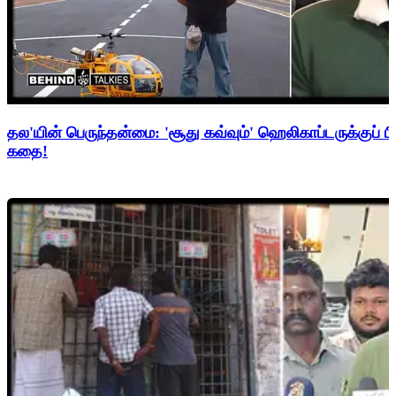
தல'யின் பெருந்தன்மை: 'சூது கவ்வும்' ஹெலிகாப்டருக்குப் ப
கதை!