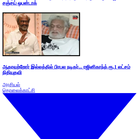
சஞ்சய் ஒபன்டாக்
ஆதரவற்றோர் இல்லத்தில் பிரபல நடிகர்... ரஜினிகாந்த் ரூ.1 லட்சம்
நிதியுதவி
அரசியல்
தொலைக்காட்சி