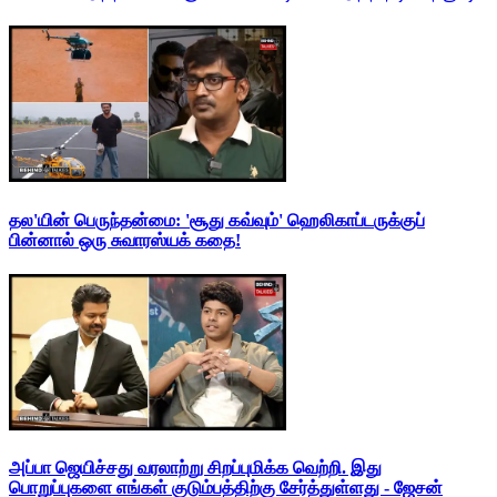
தல'யின் பெருந்தன்மை: 'சூது கவ்வும்' ஹெலிகாப்டருக்குப்
பின்னால் ஒரு சுவாரஸ்யக் கதை!
அப்பா ஜெயிச்சது வரலாற்று சிறப்புமிக்க வெற்றி. இது
பொறுப்புகளை எங்கள் குடும்பத்திற்கு சேர்த்துள்ளது - ஜேசன்