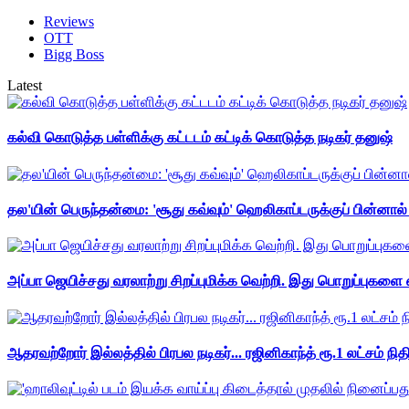
Reviews
OTT
Bigg Boss
Latest
கல்வி கொடுத்த பள்ளிக்கு கட்டடம் கட்டிக் கொடுத்த நடிகர் தனுஷ்
தல'யின் பெருந்தன்மை: 'சூது கவ்வும்' ஹெலிகாப்டருக்குப் பின்னால
அப்பா ஜெயிச்சது வரலாற்று சிறப்புமிக்க வெற்றி. இது பொறுப்புகளை எ
ஆதரவற்றோர் இல்லத்தில் பிரபல நடிகர்... ரஜினிகாந்த் ரூ.1 லட்சம் நித