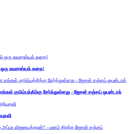
் ஒரு சுவாரஸ்யக் கதை!
ங்கள் குடும்பத்திற்கு சேர்த்துள்ளது - ஜேசன் சஞ்சய் ஒபன்டாக்
ியுதவி