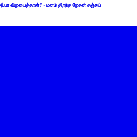
 அப்பா விஜயைத்தான்!' - மனம் திறந்த ஜேசன் சஞ்சய்