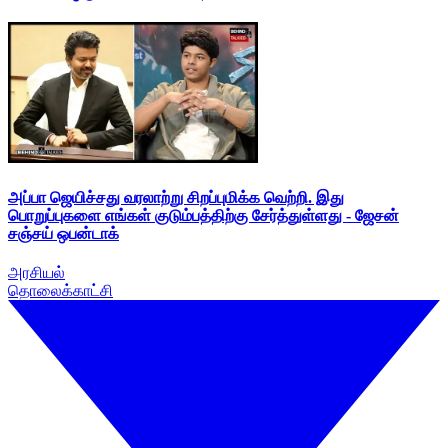
அப்பா ஜெயிச்சது வரலாற்று சிறப்புமிக்க வெற்றி. இது
பொறுப்புகளை எங்கள் குடும்பத்திற்கு சேர்த்துள்ளது - ஜேசன்
சஞ்சய் ஒபன்டாக்
அரசியல்
தொலைக்காட்சி