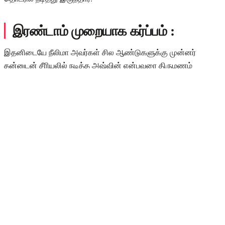
இரண்டாம் முறையாக கர்ப்பம் :
இதனிடையே நீலிமா அவர்கள் சில ஆண்டுகளுக்கு முன்னர்
தன்னுடன் சீரியலில் நடித்த அஷ்வின் என்பவரை திருமணம்
செய்துகொண்டார். திருமணத்திற்கு பின்னர் இவருக்கு அழகான
ஒரு பெண் குழந்தையும் இருக்கிறது. இப்படி ஒரு நிலையில் நீலிமா
இரண்டாவது முறையாக கர்ப்பமாகஇருந்தார். கர்ப்பமாக இருக்கும்
போது அடிக்கடி போட்டோ ஷூட்களை நடத்தி இருந்தார். அதவும்
இதுவரை யாரும் செய்யாத வித்தியாசமாக மேட்டர்னிட்டி போட்டோ
ஷூட் நடத்தியிருந்தார்.