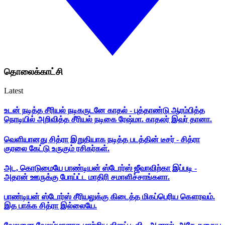
தொலைக்காட்சி
Latest
உடன் நடித்த சீரியல் நடிகருடனே காதல் - புத்தாண்டு ஆரம்பித்த
நொடியில் அறிவித்த சீரியல் நடிகை ரேஷ்மா. காதலர் இவர் தானா.
வெளியானது சித்ரா இறுதியாக நடித்த படத்தின் டீசர் - சித்ரா
குரலை கேட்டு உருகும் ரசிகர்கள்.
அட, கொடுமையே பாண்டியன் ஸ்டோர்ஸ் ஜீவாவிற்கா இப்படி -
அதான் ஊருக்கு போய்ட்ட மாதிரி சமாளிச்சாங்களா.
பாண்டியன் ஸ்டோர்ஸ் சீரியலுக்கு கிடைத்த மிகப்பெரிய கௌரவம்.
இத பாக்க சித்ரா இல்லையே.