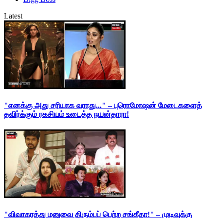
Latest
"எனக்கு அது சரியாக வராது..." – புரொமோஷன் மேடைகளைத்
தவிர்க்கும் ரகசியம் உடைத்த நயன்தாரா!
"விவாகரத்து மனுவை திரும்பப் பெற்ற சங்கீதா!" – முடிவுக்கு