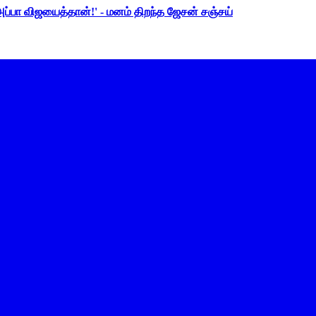
 அப்பா விஜயைத்தான்!' - மனம் திறந்த ஜேசன் சஞ்சய்