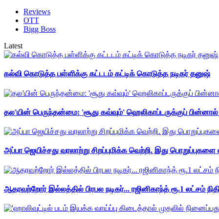
Reviews
OTT
Bigg Boss
Latest
கல்வி கொடுத்த பள்ளிக்கு கட்டடம் கட்டிக் கொடுத்த நடிகர் தனுஷ்
தல'யின் பெருந்தன்மை: 'சூது கவ்வும்' ஹெலிகாப்டருக்குப் பின்னால
அப்பா ஜெயிச்சது வரலாற்று சிறப்புமிக்க வெற்றி. இது பொறுப்புகளை எ
ஆதரவற்றோர் இல்லத்தில் பிரபல நடிகர்... ரஜினிகாந்த் ரூ.1 லட்சம் நித